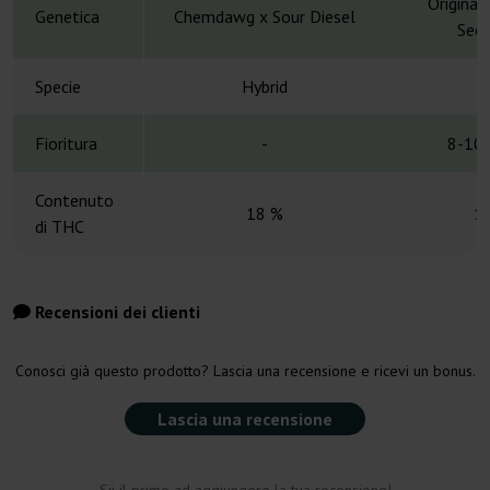
Original
Genetica
Chemdawg x Sour Diesel
Secr
Specie
Hybrid
H
Fioritura
-
8-10 
Contenuto
18 %
1
di THC
Recensioni dei clienti
Conosci già questo prodotto? Lascia una recensione e ricevi un bonus.
Lascia una recensione