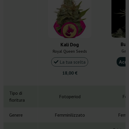
Bub
Kali Dog
Gan
Royal Queen Seeds
Acqu
La tua scelta
18,00 €
4
Tipo di
Fotoperiod
Fot
fioritura
Genere
Femminilizzato
Femmi