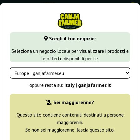
0
GanjaFarmer.it
Tipi di Semi
Semi Femminizzati di Cannabi
Scegli il tuo negozio:
Kali Dog Royal Queen Seeds
Seleziona un negozio locale per visualizzare i prodotti e
le offerte disponibili per te.
-25%
+ omaggi
oppure resta su:
Italy | ganjafarmer.it
Sei maggiorenne?
Questo sito contiene contenuti destinati a persone
maggiorenni.
Se non sei maggiorenne, lascia questo sito.