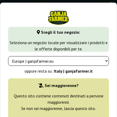
0
GanjaFarmer.it
Varietà di Cannabis
Tangerine
Tangerine
Scegli il tuo negozio:
Tangerine Dream Auto Barney's
Seleziona un negozio locale per visualizzare i prodotti e
Farm
le offerte disponibili per te.
-25%
+ omaggi
oppure resta su:
Italy | ganjafarmer.it
Sei maggiorenne?
Questo sito contiene contenuti destinati a persone
maggiorenni.
Se non sei maggiorenne, lascia questo sito.