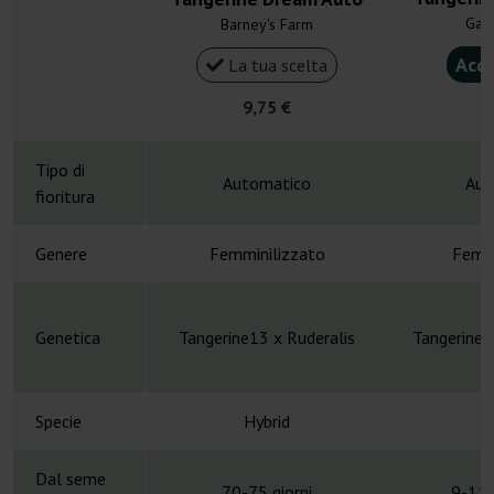
Gan
Barney's Farm
Acqu
La tua scelta
9,75 €
4
Tipo di
Automatico
Aut
fioritura
Genere
Femminilizzato
Femmi
Genetica
Tangerine13 x Ruderalis
Tangerine 
Specie
Hybrid
H
Dal seme
70-75 giorni
9-11 