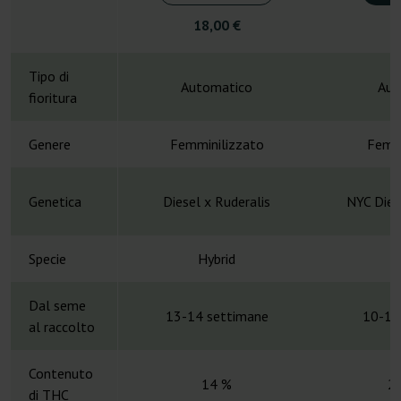
18,00 €
4
Tipo di
Automatico
Aut
fioritura
Genere
Femminilizzato
Femmi
Genetica
Diesel x Ruderalis
NYC Dies
Specie
Hybrid
H
Dal seme
13-14 settimane
10-12
al raccolto
Contenuto
14 %
2
di THC