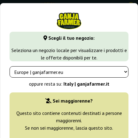
0
⭐ -40% Varietà a crescita rapida ⭐
⏰ 2 giorni 06:41:56
Scegli il tuo negozio:
GanjaFarmer.it
Varietà di Cannabis
Diesel
Diesel Autom
Seleziona un negozio locale per visualizzare i prodotti e
le offerte disponibili per te.
Diesel Automatic Royal Queen
Seeds
oppure resta su:
Italy | ganjafarmer.it
-25%
+ omaggi
Sei maggiorenne?
Questo sito contiene contenuti destinati a persone
maggiorenni.
Se non sei maggiorenne, lascia questo sito.