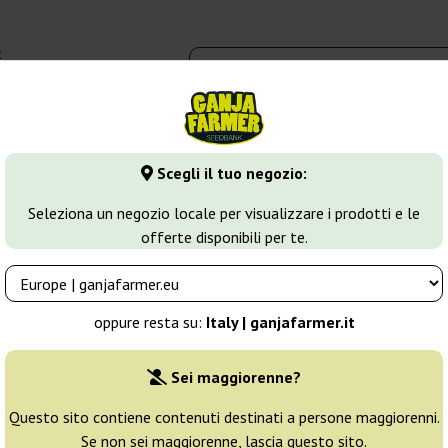
t
0 - 16:00
dbank
Tipi di marijuana
Altro
Scegli il tuo negozio:
ca
Purple Bud
Seleziona un negozio locale per visualizzare i prodotti e le
offerte disponibili per te.
Allevatore:
White Label
oppure resta su:
Italy | ganjafarmer.it
Confezione originale:
Sei maggiorenne?
3 semi
15
Questo sito contiene contenuti destinati a persone maggiorenni.
Se non sei maggiorenne, lascia questo sito.
Spedito in 24h