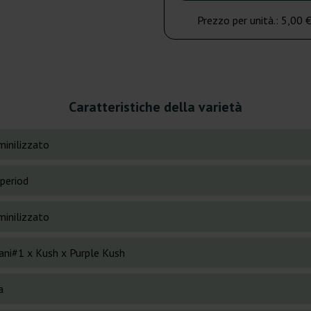
Prezzo per unità.:
5,00 
Caratteristiche della varietà
inilizzato
period
inilizzato
ani#1 x Kush x Purple Kush
a