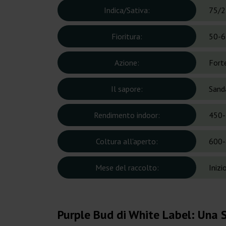
Indica/Sativa:
75/2
Fioritura:
50-6
Azione:
Forte
Il sapore:
Sanda
Rendimento indoor:
450-
Coltura all'aperto:
600-
Mese del raccolto:
Inizi
Purple Bud di White Label: Una 