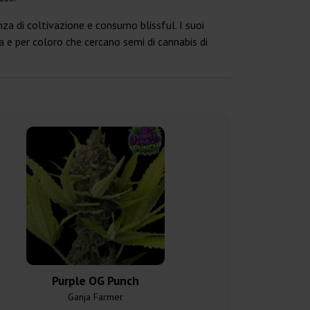
za di coltivazione e consumo blissful. I suoi
ca e per coloro che cercano semi di cannabis di
Purple OG Punch
Purple 
Ganja Farmer
Ganja F