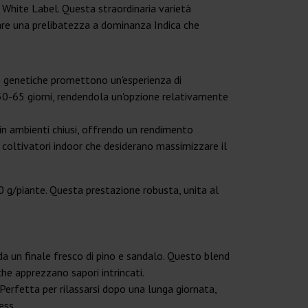
di White Label. Questa straordinaria varietà
are una prelibatezza a dominanza Indica che
e genetiche promettono un'esperienza di
tra 50-65 giorni, rendendola un'opzione relativamente
i in ambienti chiusi, offrendo un rendimento
i coltivatori indoor che desiderano massimizzare il
00 g/piante. Questa prestazione robusta, unita al
a un finale fresco di pino e sandalo. Questo blend
he apprezzano sapori intrincati.
 Perfetta per rilassarsi dopo una lunga giornata,
ess.