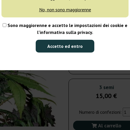
No, non sono maggiorenne
5 semi
23
Sono maggiorenne e accetto le impostazioni dei cookie e
Spedito in 3-7
l’informativa sulla privacy.
giorni
Accetto ed entro
10 semi
39
Spedito in 3-7
giorni
3 semi
15,00 €
Numero di confezioni:
Al carrello