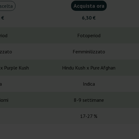
Acquista ora
scelta
 €
6,30 €
riod
Fotoperiod
izzato
Femminilizzato
 x Purple Kush
Hindu Kush x Pure Afghan
a
Indica
orni
8-9 settimane
17-27 %