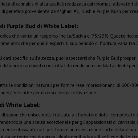
arietà di cannabis di alta qualità realizzata dai rinomati allevatori 
 di genetica proveniente da Afghani #1, Kush e Purple Kush per cre
 di Purple Bud di White Label:
odica che vanta un rapporto Indica/Sativa di 75/25%. Queste ricch
 prime armi che per quelli esperti. Il suo periodo di fioritura varia 
 dati specifici sull'altezza, puoi aspettarti che Purple Bud prosper
di fiorire in ambienti controllati la rende una candidata ideale per 
utta le condizioni naturali per fornire rese impressionanti di 600-8
rietà versatile per diversi climi di coltivazione.
di White Label:
 di sapori che unisce note fruttate a sfumature dolci, completato d
 rendendola una scelta eccezionale per gli appassionati di cannabis c
amente rilassanti, noti per fornire una sensazione forte e duratura.
 sia potente che duratura, ideale per il relax e il sollievo dallo str