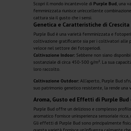
Scopri il mondo incantevole di
Purple Bud
, una v
femminizzata riunisce un'eccellente combinazione
cattura sia il gusto che i sensi.
Genetica e Caratteristiche di Crescita
Purple Bud è una varietà femminizzata e fotoperi
coltivazione gratificante sia per i coltivatori alle
veloce nel settore dei fotoperiodi.
Coltivazione Indoor:
Sebbene non siano disponibili
sostanziale di circa 450-500 g/m². La sua capacità 
loro raccolto.
Coltivazione Outdoor:
All'aperto, Purple Bud sfr
suo patrimonio genetico resistente, la rende una va
Aroma, Gusto ed Effetti di Purple Bud 
Purple Bud offre un delizioso e complesso profilo
aromatico fornisce un'esperienza sensoriale ricca,
Gli effetti di Purple Bud sono principalmente fisic
questa varietà fornisce un'influenza calmante che è