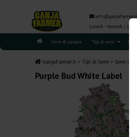
info@ganjafarmer.i
Lunedì - Venerdì / 10:0
Semi di canapa
Tipi di semi
See
GanjaFarmer.it
Tipi di Semi
Semi Indi
Purple Bud White Label