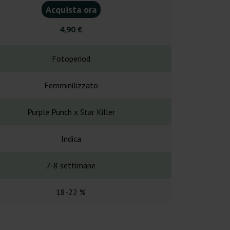
Acquista ora
Acquist
4,90 €
4,90
Fotoperiod
Fotope
Femminilizzato
Femminil
Purple Punch x Star Killer
Larry OG x Gran
Indica
Indi
7-8 settimane
8-10 set
18-22 %
15-2