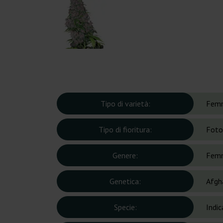
Tipo di varietà:
Femm
Tipo di fioritura:
Foto
Genere:
Femm
Genetica:
Afgh
Specie:
Indic