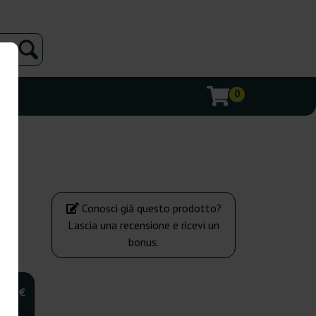
0
Conosci già questo prodotto?
Lascia una recensione e ricevi un
bonus.
,00 €