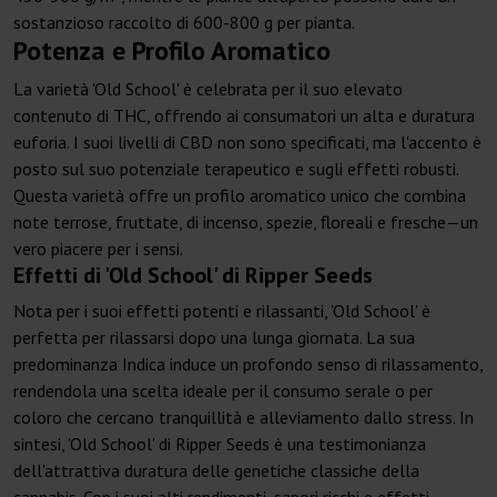
sostanzioso raccolto di 600-800 g per pianta.
Potenza e Profilo Aromatico
La varietà 'Old School' è celebrata per il suo elevato
contenuto di THC, offrendo ai consumatori un alta e duratura
euforia. I suoi livelli di CBD non sono specificati, ma l'accento è
posto sul suo potenziale terapeutico e sugli effetti robusti.
Questa varietà offre un profilo aromatico unico che combina
note terrose, fruttate, di incenso, spezie, floreali e fresche—un
vero piacere per i sensi.
Effetti di 'Old School' di Ripper Seeds
Nota per i suoi effetti potenti e rilassanti, 'Old School' è
perfetta per rilassarsi dopo una lunga giornata. La sua
predominanza Indica induce un profondo senso di rilassamento,
rendendola una scelta ideale per il consumo serale o per
coloro che cercano tranquillità e alleviamento dallo stress. In
sintesi, 'Old School' di Ripper Seeds è una testimonianza
dell'attrattiva duratura delle genetiche classiche della