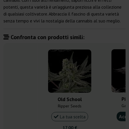
cannabis. Con i suoi alti rendimenti, sapori ricchi e effetti
potenti, questa varietà è un'aggiunta preziosa alla collezione
di qualsiasi coltivatore. Abbraccia il fascino di questa varietà
senza tempo e vivi la nostalgia della cannabis al suo meglio.
Confronta con prodotti simili:
Pin
Old School
Gan
Ripper Seeds
Acqu
La tua scelta
17,00 €
4