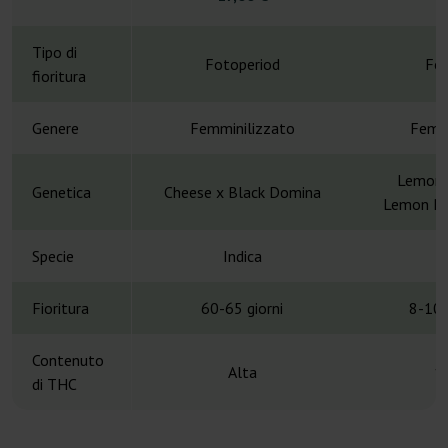
Tipo di
Fotoperiod
Fot
fioritura
Genere
Femminilizzato
Femmi
Lemonc
Genetica
Cheese x Black Domina
Lemon Po
Specie
Indica
Fioritura
60-65 giorni
8-10 
Contenuto
Alta
1
di THC