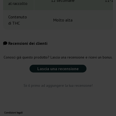
12 settimane
11-13
al raccolto
Contenuto
Molto alta
di THC
Recensioni dei clienti
Conosci già questo prodotto? Lascia una recensione e ricevi un bonus.
Lascia una recensione
Sii il primo ad aggiungere la tua recensione!