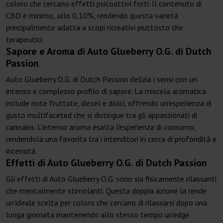
coloro che cercano effetti psicoattivi forti. Il contenuto di
CBD è minimo, allo 0,10%, rendendo questa varietà
principalmente adatta a scopi ricreativi piuttosto che
terapeutici.
Sapore e Aroma di Auto Glueberry O.G. di Dutch
Passion
Auto Glueberry O.G. di Dutch Passion delizia i sensi con un
intenso e complesso profilo di sapore. La miscela aromatica
include note fruttate, diesel e dolci, offrendo un'esperienza di
gusto multifaceted che si distingue tra gli appassionati di
cannabis. L'intenso aroma esalta l'esperienza di consumo,
rendendola una favorita tra i intenditori in cerca di profondità e
intensità.
Effetti di Auto Glueberry O.G. di Dutch Passion
Gli effetti di Auto Glueberry O.G. sono sia fisicamente rilassanti
che mentalmente stimolanti. Questa doppia azione la rende
un'ideale scelta per coloro che cercano di rilassarsi dopo una
lunga giornata mantenendo allo stesso tempo un'edge