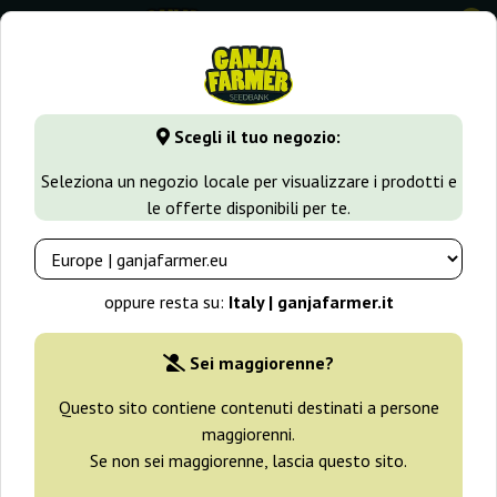
0
GanjaFarmer.it
Varietà di Cannabis
Gorilla Glue
Auto Gl
Scegli il tuo negozio:
Auto Glueberry O.G. Dutch Passion
Seleziona un negozio locale per visualizzare i prodotti e
le offerte disponibili per te.
-25%
+ omaggi
oppure resta su:
Italy | ganjafarmer.it
Sei maggiorenne?
Questo sito contiene contenuti destinati a persone
maggiorenni.
Se non sei maggiorenne, lascia questo sito.