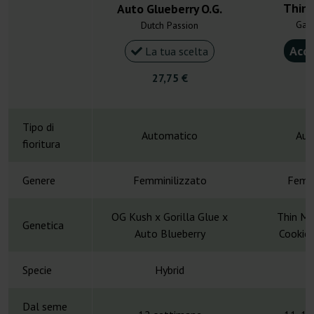
Thin 
Auto Glueberry O.G.
Gan
Dutch Passion
Acqu
La tua scelta
27,75 €
4
Tipo di
Automatico
Aut
fioritura
Genere
Femminilizzato
Femmi
OG Kush x Gorilla Glue x
Thin Mi
Genetica
Auto Blueberry
Cookies
Specie
Hybrid
H
Dal seme