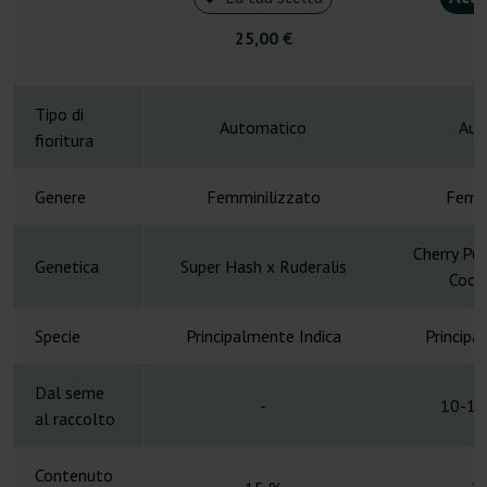
25,00 €
4
Tipo di
Automatico
Aut
fioritura
Genere
Femminilizzato
Femmi
Cherry Pu
Genetica
Super Hash x Ruderalis
Cooki
Specie
Principalmente Indica
Principa
Dal seme
-
10-12
al raccolto
Contenuto