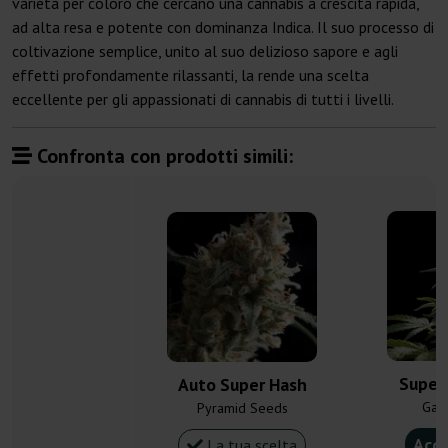
varietà per coloro che cercano una cannabis a crescita rapida,
ad alta resa e potente con dominanza Indica. Il suo processo di
coltivazione semplice, unito al suo delizioso sapore e agli
effetti profondamente rilassanti, la rende una scelta
eccellente per gli appassionati di cannabis di tutti i livelli.
Confronta con prodotti simili:
Super
Auto Super Hash
Gan
Pyramid Seeds
Acqu
La tua scelta