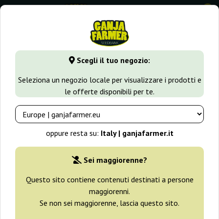
0
GanjaFarmer.it
Tipi di Semi
Semi di Cannabis Regolari
W
Scegli il tuo negozio:
Walkabout Regular Mr. Nice
Seleziona un negozio locale per visualizzare i prodotti e
le offerte disponibili per te.
oppure resta su:
Italy | ganjafarmer.it
Sei maggiorenne?
Questo sito contiene contenuti destinati a persone
maggiorenni.
Se non sei maggiorenne, lascia questo sito.