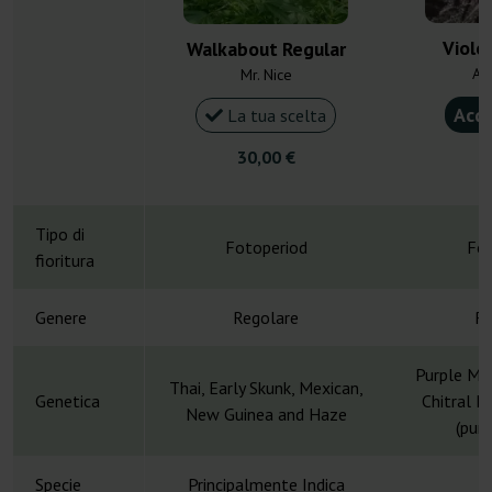
Viole
Walkabout Regular
Ac
Mr. Nice
Acqu
La tua scelta
30,00 €
2
Tipo di
Fotoperiod
Fot
fioritura
Genere
Regolare
Re
Purple Mal
Thai, Early Skunk, Mexican,
Genetica
Chitral K
New Guinea and Haze
(pur
Specie
Principalmente Indica
H