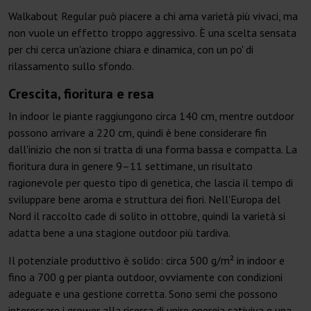
Walkabout Regular può piacere a chi ama varietà più vivaci, ma
non vuole un effetto troppo aggressivo. È una scelta sensata
per chi cerca un'azione chiara e dinamica, con un po' di
rilassamento sullo sfondo.
Crescita, fioritura e resa
In indoor le piante raggiungono circa 140 cm, mentre outdoor
possono arrivare a 220 cm, quindi è bene considerare fin
dall'inizio che non si tratta di una forma bassa e compatta. La
fioritura dura in genere 9–11 settimane, un risultato
ragionevole per questo tipo di genetica, che lascia il tempo di
sviluppare bene aroma e struttura dei fiori. Nell'Europa del
Nord il raccolto cade di solito in ottobre, quindi la varietà si
adatta bene a una stagione outdoor più tardiva.
Il potenziale produttivo è solido: circa 500 g/m² in indoor e
fino a 700 g per pianta outdoor, ovviamente con condizioni
adeguate e una gestione corretta. Sono semi che possono
interessare i grower alla ricerca di unire energia sativiva e una