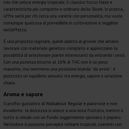
mix che unisce energia tropicale, il classico tocco Haze e
caratteristiche più compatte e ordinate dello Skunk. In pratica,
offre semi per chi cerca una varietà con personalità, ma vuole
comunque qualcosa di prevedibile in coltivazione e leggibile
nell'effetto.
È una proposta regolare, quindi adatta ai grower che amano
lavorare con materiale genetico completo e apprezzano la
possibilità di selezionare piante interessanti da entrambi i sessi.
Con una potenza intorno al 16% di THC non è un peso
massimo, ma nemmeno una posizione blanda “da avvio”: è
piuttosto un equilibrio sensato tra energia, sapore e un'azione
chiara.
Aroma e sapore
Il profilo gustativo di Walkabout Regular è piacevole e non
invadente: la dolcezza si unisce a una nota fruttata, mentre il
tutto si chiude con un fondo leggermente speziato e pepato.
Nell'odore si possono percepire richiami tropicali, coerenti con