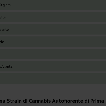
0 giorni
8 %
ssante
ele
g/pianta
na Strain di Cannabis Autofiorente di Prima