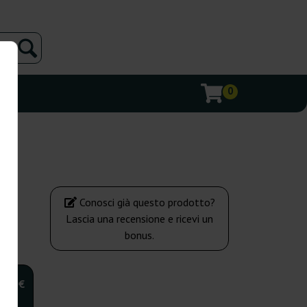
0
Conosci già questo prodotto?
Lascia una recensione e ricevi un
bonus.
,00 €