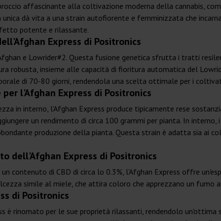
proccio affascinante alla coltivazione moderna della cannabis, com
a unica dà vita a una strain autofiorente e femminizzata che incarn
fetto potente e rilassante.
dell'Afghan Express di Positronics
 Afghan e Lowrider#2. Questa fusione genetica sfrutta i tratti resile
tura robusta, insieme alle capacità di fioritura automatica del Lowr
ale di 70-80 giorni, rendendola una scelta ottimale per i coltivator
 per l'Afghan Express di Positronics
altezza in interno, l'Afghan Express produce tipicamente rese sostanz
giungere un rendimento di circa 100 grammi per pianta. In interno, i
dante produzione della pianta. Questa strain è adatta sia ai coltiva
to dell'Afghan Express di Positronics
 e un contenuto di CBD di circa lo 0.3%, l'Afghan Express offre un'e
olcezza simile al miele, che attira coloro che apprezzano un fumo a
ss di Positronics
ss è rinomato per le sue proprietà rilassanti, rendendolo un'ottima 