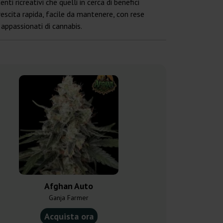
nti ricreativi che quelli in cerca di benefici
crescita rapida, facile da mantenere, con rese
 appassionati di cannabis.
Afghan Auto
Afghan Ku
Ganja Farmer
Dutch Ge
Acquista ora
Acquist