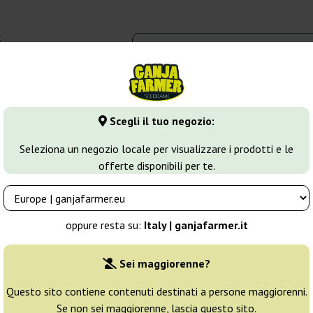
t
0 - 16:00
dbank
Tipi di marijuana
Altro
Scegli il tuo negozio:
fghan
Afghan Express
Seleziona un negozio locale per visualizzare i prodotti e le
offerte disponibili per te.
Allevatore:
Positronics
oppure resta su:
Italy | ganjafarmer.it
Confezione originale:
Sei maggiorenne?
1 seme
9
Questo sito contiene contenuti destinati a persone maggiorenni.
Se non sei maggiorenne, lascia questo sito.
Spedito in 3-7