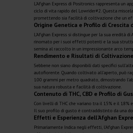
L'Afghan Express di Positronics rappresenta un ap
ciclo di vita rapido del Lowrider#2. Questa miscel
promettendo sia facilità di coltivazione che un ef
Origine Genetica e Profilo di Crescita 
L'Afghan Express si distingue per la sua eredità di
rinomato per i suoi effetti potenti e la sua strut
semina al raccolto in un impressionante arco tempor
Rendimento e Risultati di Coltivazione
Sebbene non siano disponibili dati specifici sull'
autofiorente. Quando coltivato all'aperto, può rag
100 grammi per metro quadrato, dimostrando l'abbon
sua natura robusta e facilità di coltivazione.
Contenuto di THC, CBD e Profilo di Gus
Con livelli di THC che variano tra il 15% e il 18%
Il suo profilo di gusto è contraddistinto da una d
Effetti e Esperienza dell'Afghan Expre
Primariamente Indica negli effetti, l'Afghan Expre