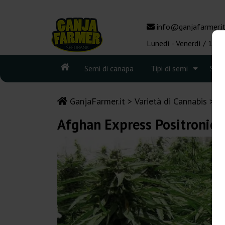
info@ganjafarmer.i
Lunedì - Venerdì / 10:0
Semi di canapa
Tipi di semi
See
GanjaFarmer.it
Varietà di Cannabis
A
Afghan Express Positronics