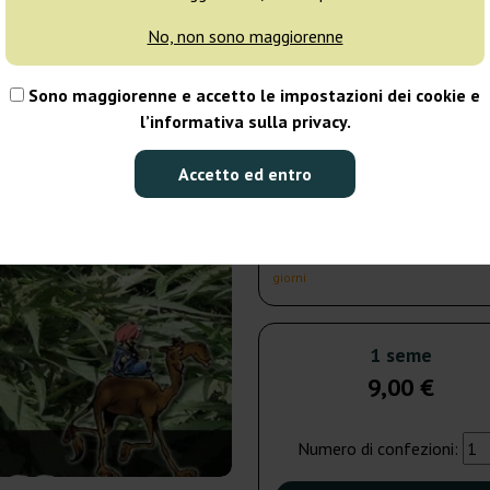
giorni
No, non sono maggiorenne
3 semi
23
Sono maggiorenne e accetto le impostazioni dei cookie e
l’informativa sulla privacy.
Spedito in 3-7
giorni
Accetto ed entro
5 semi
33
Spedito in 3-7
giorni
1 seme
9,00 €
Numero di confezioni: