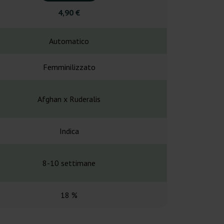
4,90 €
4,00
Automatico
Automa
Femminilizzato
Femminil
Afghan x Ruderalis
Afgana x N
Indica
Principalme
8-10 settimane
60-70 g
18 %
15-2