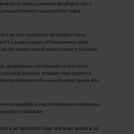
binando la robusta genetica dell'Afghan con il
a prevalentemente caratteristiche Indica,
nti e ad alto rendimento dell'Afghan Indica,
ider#2. La pianta passa efficientemente dalla
i che cercano cicli di crescita veloci e fruttuosi.
iali, specialmente considerando la sua natura
 coltivatori possono anticipare rese attorno a
tori principianti che a quelli esperti grazie alla
sperienza equilibrata, ma profondamente rilassante.
romatico e rilassante.
scelta per distendersi dopo una lunga giornata. Gli