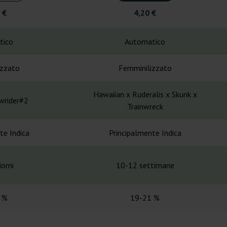
 €
4,20 €
tico
Automatico
izzato
Femminilizzato
Hawaiian x Ruderalis x Skunk x
wrider#2
Trainwreck
te Indica
Principalmente Indica
orni
10-12 settimane
 %
19-21 %