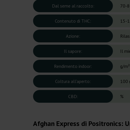
Dal seme al raccolto:
70-8
Contenuto di THC:
15-1
Azione:
Rila
Il sapore:
Il mi
Rendimento indoor:
g/m²
Coltura all'aperto:
100 
CBD:
%
Afghan Express di Positronics: U