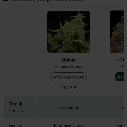
LA K
Opium
Gan
Paradise Seeds
Acqu
La tua scelta
20,25 €
5
Tipo di
Fotoperiod
Fot
fioritura
Genere
Femminilizzato
Femmi