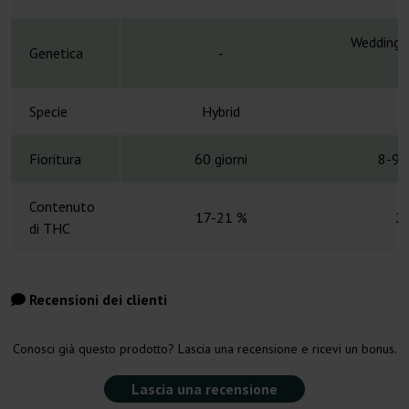
Wedding 
Genetica
-
Specie
Hybrid
H
Fioritura
60 giorni
8-9 
Contenuto
17-21 %
2
di THC
Recensioni dei clienti
Conosci già questo prodotto? Lascia una recensione e ricevi un bonus.
Lascia una recensione