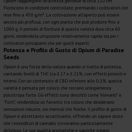
Opium raggiungono un'altezza gestibile di circa 110 cm.
Fioriscono in condizioni controllate, premiando i coltivatori con
rese fino a 450 g/m². La coltivazione all'aperto può essere
ancora più proficua, con ogni pianta che può produrre fino a
1000 g. Il periodo di fioritura di questa varietà dura circa 60
giorni, rendendola un'opzione relativamente rapida sia per i
coltivatori principianti che per quelli esperti.
Potenza e Profilo di Gusto di Opium di Paradise
Seeds
Opium è una forza della natura quando si tratta di potenza,
vantando livelli di THC tra il 17 e il 21%, con effetti potenti e
intensi. Con un contenuto di CBD inferiore allo 0,1%, questa
varietà è pensata per coloro che cercano un'esperienza
psicotropa forte. Gli effetti sono descritti come "elevanti" e
"forti", rendendola un favorito tra coloro che desiderano
sensazioni robuste, sia mentali che fisiche. Il profilo di gusto di
Opium è altrettanto accattivante, offrendo un sapore dolce
che i intenditori di cannabis troveranno particolarmente
delizioso. Le sue qualità aromatiche e saporite creano