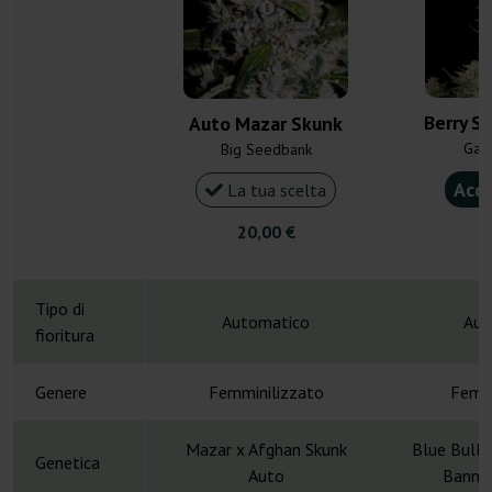
Berry S
Auto Mazar Skunk
Gan
Big Seedbank
Acqu
La tua scelta
20,00 €
5
Tipo di
Automatico
Aut
fioritura
Genere
Femminilizzato
Femmi
Mazar x Afghan Skunk
Blue Bulle
Genetica
Auto
Banner