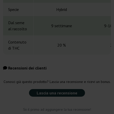
Specie
Hybrid
H
Dal seme
9 settimane
9-10 
al raccolto
Contenuto
20 %
2
di THC
Recensioni dei clienti
Conosci già questo prodotto? Lascia una recensione e ricevi un bonus.
Lascia una recensione
Sii il primo ad aggiungere la tua recensione!