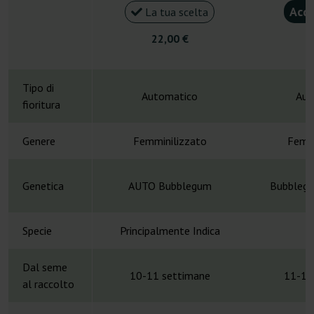
Acqu
La tua scelta
22,00 €
4
Tipo di
Automatico
Aut
fioritura
Genere
Femminilizzato
Femmi
Genetica
AUTO Bubblegum
Bubblegu
Specie
Principalmente Indica
H
Dal seme
10-11 settimane
11-12
al raccolto