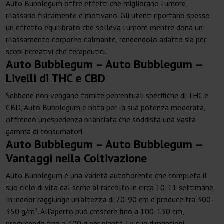
Auto Bubblegum offre effetti che migliorano l’umore,
rilassano fisicamente e motivano. Gli utenti riportano spesso
un effetto equilibrato che solleva l’umore mentre dona un
rilassamento corporeo calmante, rendendolo adatto sia per
scopi ricreativi che terapeutici.
Auto Bubblegum – Auto Bubblegum –
Livelli di THC e CBD
Sebbene non vengano fornite percentuali specifiche di THC e
CBD, Auto Bubblegum è nota per la sua potenza moderata,
offrendo un’esperienza bilanciata che soddisfa una vasta
gamma di consumatori.
Auto Bubblegum – Auto Bubblegum –
Vantaggi nella Coltivazione
Auto Bubblegum è una varietà autofiorente che completa il
suo ciclo di vita dal seme al raccolto in circa 10-11 settimane.
In indoor raggiunge un’altezza di 70-90 cm e produce tra 300-
350 g/m². All’aperto può crescere fino a 100-130 cm,
producendo fino a 400 g per pianta. Le sue dimensioni