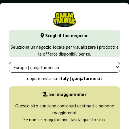
0
GanjaFarmer.it
Varietà di Cannabis
Bubble Gum
Auto 
Scegli il tuo negozio:
Auto Bubblegum T.H. Seeds
Seleziona un negozio locale per visualizzare i prodotti e
le offerte disponibili per te.
oppure resta su:
Italy | ganjafarmer.it
Sei maggiorenne?
Questo sito contiene contenuti destinati a persone
maggiorenni.
Se non sei maggiorenne, lascia questo sito.