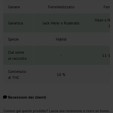
Genere
Femminilizzato
Femmi
Haze x NL 
Genetica
Jack Herer x Ruderalis
Ru
Specie
Hybrid
H
Dal seme
-
11-12
al raccolto
Contenuto
16 %
1
di THC
Recensioni dei clienti
Conosci già questo prodotto? Lascia una recensione e ricevi un bonus.