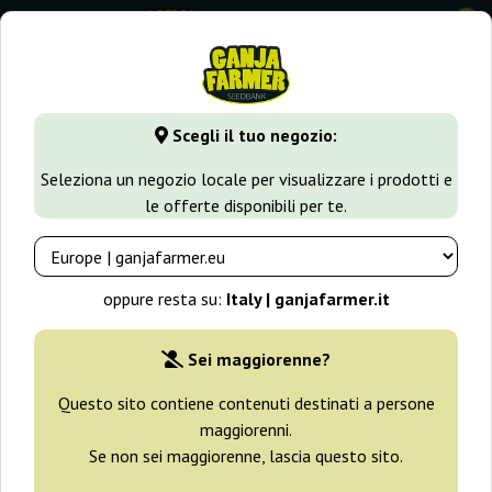
0
GanjaFarmer.it
Varietà di Cannabis
Jack Herer
Royal Ja
Scegli il tuo negozio:
Royal Jack Automatic Royal Queen
Seleziona un negozio locale per visualizzare i prodotti e
Seeds
le offerte disponibili per te.
-25%
+ omaggi
oppure resta su:
Italy | ganjafarmer.it
Sei maggiorenne?
Questo sito contiene contenuti destinati a persone
maggiorenni.
Se non sei maggiorenne, lascia questo sito.