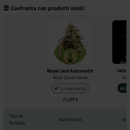
Confronta con prodotti simili:
Jack 
Royal Jack Automatic
Gan
Royal Queen Seeds
Acqu
La tua scelta
21,00 €
4
Tipo di
Automatico
Aut
fioritura