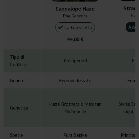
Straw
Cannalope Haze
Gan
Dna Genetics
Acqu
La tua scelta
44,00 €
4
Tipo di
Fotoperiod
Fot
fioritura
Genere
Femminilizzato
Femmi
Haze Brothers x Mexican
Swiss Sat
Genetica
Michoacán
Light #
Specie
Pura Sativa
Principa