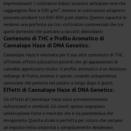
impressionanti. I coltivatori indoor possono anticipare rese che
raggiungono fino a 500 g/m², mentre le coltivazioni all'aperto
possono produrre tra 600-800 g per pianta. Queste capacità la
rendono una preferita sia tra i coltivatori commerciali che tra
quelli domestici che puntano a raccolti abbondanti.
Contenuto di THC e Profilo Aromatico di
Cannalope Haze di DNA Genetics:
Cannalope Haze è rinomata per il suo alto contenuto di THC,
offrendo effetti psicoattivi potenti che gli appassionati di
cannabis apprezzano molto. Il profilo aromatico è un delizioso
mélange di frutta, incenso e spezie, creando un'esperienza
sensoriale che persiste nel palato a lungo dopo il gusto.
Effetti di Cannalope Haze di DNA Genetics:
Gli effetti di Cannalope Haze sono prevalentemente
euforizzanti e cerebrali. Gli utenti spesso segnalano
un'elevazione forte e mentale che è sia psichedelica che
rinvigorente. Questa strain è perfetta per coloro che cercano
un impulso nella creatività o semplicemente desiderano