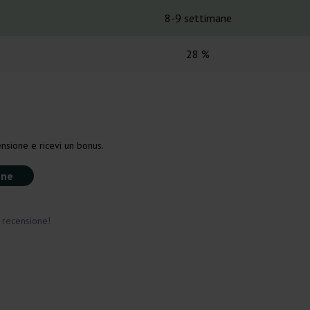
8-9 settimane
28 %
nsione e ricevi un bonus.
one
a recensione!