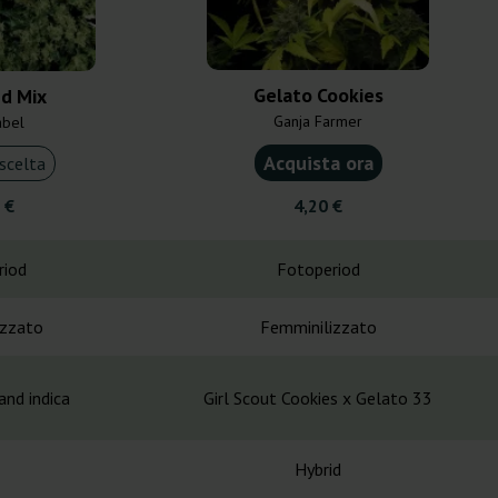
Gelato Cookies
d Mix
Ganja Farmer
abel
Acquista ora
scelta
 €
4,20 €
riod
Fotoperiod
izzato
Femminilizzato
and indica
Girl Scout Cookies x Gelato 33
Hybrid