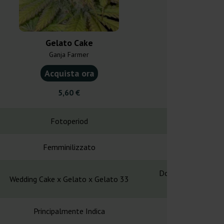
Gelato Cake
Peanut Butt
Ganja Farmer
Ganja F
Acquista ora
Acquist
5,60 €
4,90
Fotoperiod
Fotope
Femminilizzato
Femminil
DoSiDos x Mendo B
Wedding Cake x Gelato x Gelato 33
Spewri
Principalmente Indica
Hybr