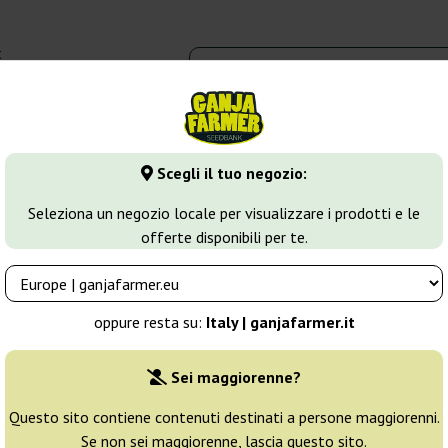
t
0 - 16:00
dbank
Tipi di marijuana
Altro
Scegli il tuo negozio:
inizzati di Cannabis
Feminized Mix
Seleziona un negozio locale per visualizzare i prodotti e le
offerte disponibili per te.
Allevatore:
White Label
oppure resta su:
Italy | ganjafarmer.it
Confezione originale:
Sei maggiorenne?
5 semi
34
Questo sito contiene contenuti destinati a persone maggiorenni.
Se non sei maggiorenne, lascia questo sito.
Spedito in 3-7