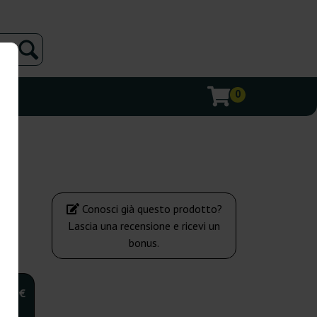
0
Conosci già questo prodotto?
Lascia una recensione e ricevi un
bonus.
,00 €