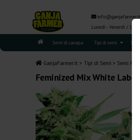
info@ganjafarmer.i
Lunedì - Venerdì / 10:0
Semi di canapa
Tipi di semi
See
GanjaFarmer.it
Tipi di Semi
Semi Femm
Feminized Mix White Label