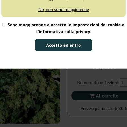
giorni
No, non sono maggiorenne
10 semi
63
Sono maggiorenne e accetto le impostazioni dei cookie e
l’informativa sulla privacy.
Spedito in 3-7
giorni
Accetto ed entro
5 semi
34,00 €
Numero di confezioni:
Al carrello
Prezzo per unità.:
6,80 