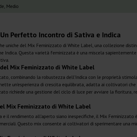
de, Medio
Un Perfetto Incontro di Sativa e Indica
tiche uniche del Mix Feminizzato di White Label, una collezione distin
a che Indica. Questa varietà feminizzata è una miscela sapientemen
tiva.
a del Mix Feminizzato di White Label
cato, combinando la robustezza dell'Indica con le proprietà stimolan
mette un'esperienza di crescita equilibrata, adatta ai coltivatori c
ato richiede una gestione del ciclo di luce per avviare la fioritura
el Mix Feminizzato di White Label
a e il rendimento all'aperto siano inespecifiche, il Mix Feminizzato 
erciali. Questo mix consente ai coltivatori di sperimentare una miria