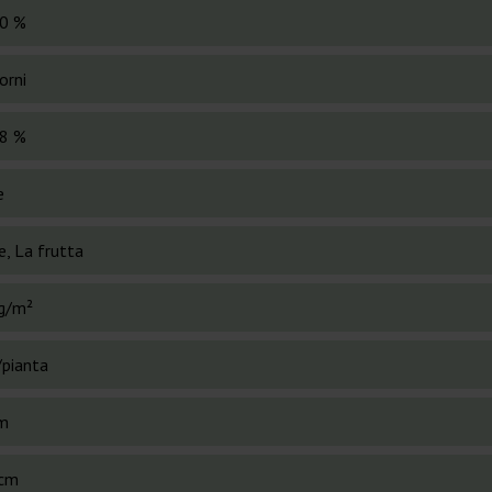
0 %
orni
8 %
e
e, La frutta
g/m²
/pianta
m
cm