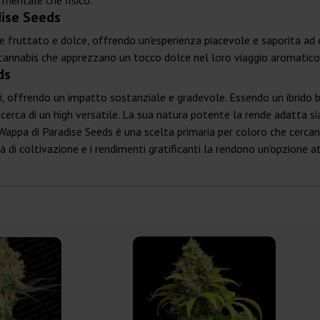
x mentale che fisico.
dise Seeds
te fruttato e dolce, offrendo un'esperienza piacevole e saporita ad
 cannabis che apprezzano un tocco dolce nel loro viaggio aromatico
ds
, offrendo un impatto sostanziale e gradevole. Essendo un ibrido be
 cerca di un high versatile. La sua natura potente la rende adatta si
Wappa di Paradise Seeds è una scelta primaria per coloro che cercano 
à di coltivazione e i rendimenti gratificanti la rendono un'opzione at