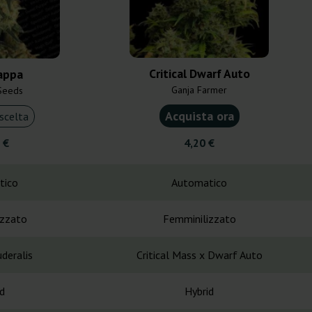
Critical Dwarf Auto
appa
Ganja Farmer
Seeds
Acquista ora
scelta
 €
4,20 €
tico
Automatico
izzato
Femminilizzato
deralis
Critical Mass x Dwarf Auto
d
Hybrid