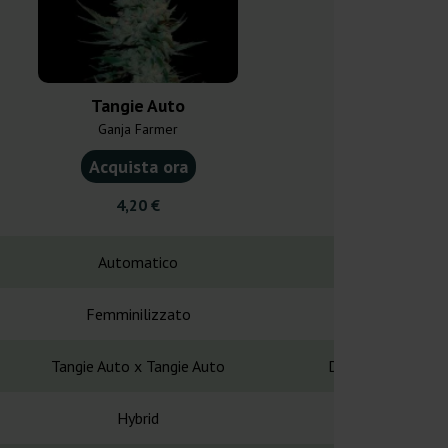
Tangie Auto
Do Si Dos
Ganja Farmer
Ganja F
Acquista ora
Acquist
4,20 €
4,20
Automatico
Automa
Femminilizzato
Femminil
Tangie Auto x Tangie Auto
Do Si Dos F1 Auto
Hybrid
Hybr