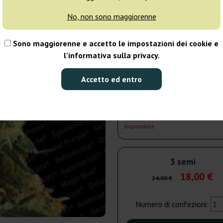
disponibile
No, non sono maggiorenne
5 semi
27
Sono maggiorenne e accetto le impostazioni dei cookie e
l’informativa sulla privacy.
Non
25% PIÙ ECON
disponibile
Accetto ed entro
10 semi
51
Non
25% PIÙ ECON
disponibile
3 semi
18,00 €
24,00 €
Numero di confezioni: