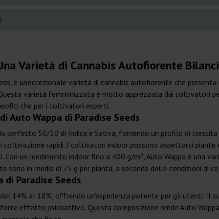
%
na Varietà di Cannabis Autofiorente Bilanci
s, è un'eccezionale varietà di cannabis autofiorente che presenta u
Questa varietà femminizzata è molto apprezzata dai coltivatori per i
ofiti che per i coltivatori esperti.
a di Auto Wappa di Paradise Seeds
 perfetto 50/50 di Indica e Sativa, fornendo un profilo di crescita
di coltivazione rapidi. I coltivatori indoor possono aspettarsi piante
ti. Con un rendimento indoor fino a 400 g/m², Auto Wappa è una var
to sono in media di 75 g per pianta, a seconda delle condizioni di co
 di Paradise Seeds
l 14% al 18%, offrendo un'esperienza potente per gli utenti. Il suo
un forte effetto psicoattivo. Questa composizione rende Auto Wappa 