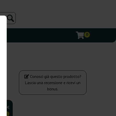
0
Conosci già questo prodotto?
Lascia una recensione e ricevi un
bonus.
,00 €
OMICO