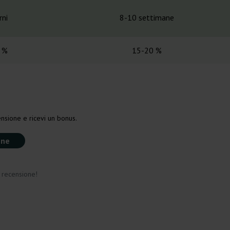
rni
8-10 settimane
 %
15-20 %
nsione e ricevi un bonus.
one
a recensione!