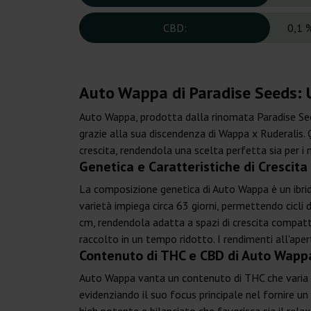
CBD:
0,1 
Auto Wappa di Paradise Seeds: U
Auto Wappa, prodotta dalla rinomata Paradise Seed
grazie alla sua discendenza di Wappa x Ruderalis. 
crescita, rendendola una scelta perfetta sia per i ne
Genetica e Caratteristiche di Crescit
La composizione genetica di Auto Wappa è un ibrido
varietà impiega circa 63 giorni, permettendo cicli 
cm, rendendola adatta a spazi di crescita compat
raccolto in un tempo ridotto. I rendimenti all'aper
Contenuto di THC e CBD di Auto Wappa
Auto Wappa vanta un contenuto di THC che varia da
evidenziando il suo focus principale nel fornire 