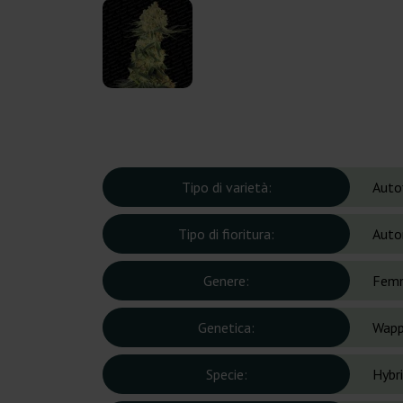
Tipo di varietà:
Auto
Tipo di fioritura:
Auto
Genere:
Femm
Genetica:
Wapp
Specie:
Hybr