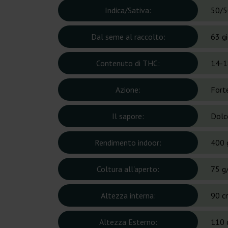
Indica/Sativa:
50/5
Dal seme al raccolto:
63 gi
Contenuto di THC:
14-1
Azione:
Fort
Il sapore:
Dolc
Rendimento indoor:
400 
Coltura all'aperto:
75 g
Altezza interna:
90 c
Altezza Esterno:
110 