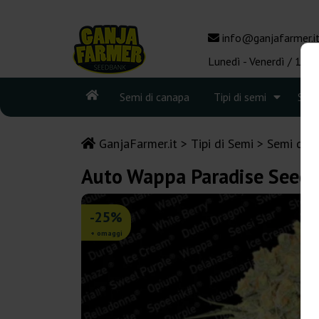
info@ganjafarmer.i
Lunedì - Venerdì / 10:0
Semi di canapa
Tipi di semi
See
GanjaFarmer.it
Tipi di Semi
Semi di C
Auto Wappa Paradise Seeds
-25%
+ omaggi