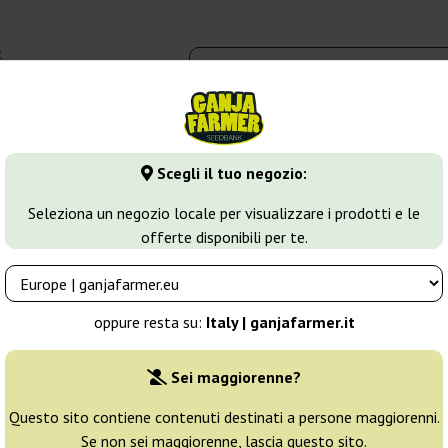
t
0 - 16:00
dbank
Tipi di marijuana
Altro
Scegli il tuo negozio:
annabis Autofiorenti
Auto Wappa
Seleziona un negozio locale per visualizzare i prodotti e le
offerte disponibili per te.
Allevatore:
Paradise Seeds
oppure resta su:
Italy | ganjafarmer.it
Confezione originale:
Sei maggiorenne?
3 semi
18
Questo sito contiene contenuti destinati a persone maggiorenni.
Se non sei maggiorenne, lascia questo sito.
Non
25% PIÙ ECON