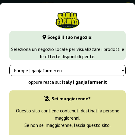
0
GanjaFarmer.it
Tipi di Semi
Semi Indica
Swiss Dream R
Scegli il tuo negozio:
Swiss Dream Rose CBD Auto
Seleziona un negozio locale per visualizzare i prodotti e
Kannabia Seeds
le offerte disponibili per te.
-25%
+ omaggi
oppure resta su:
Italy | ganjafarmer.it
Sei maggiorenne?
Questo sito contiene contenuti destinati a persone
maggiorenni.
Se non sei maggiorenne, lascia questo sito.