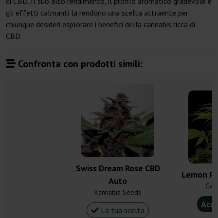
di CBD. Il suo alto rendimento, il profilo aromatico gradevole e
gli effetti calmanti la rendono una scelta attraente per
chiunque desideri esplorare i benefici della cannabis ricca di
CBD.
Confronta con prodotti simili:
Swiss Dream Rose CBD
Lemon Pe
Auto
Gan
Kannabia Seeds
Acqu
La tua scelta