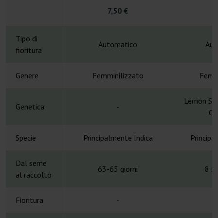
1
7,50 €
Tipo di
Automatico
Aut
fioritura
Genere
Femminilizzato
Femmi
Lemon Sku
Genetica
-
CB
Specie
Principalmente Indica
Principa
Dal seme
63-65 giorni
8 s
al raccolto
Fioritura
-