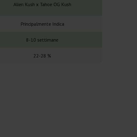
Chem’s Sister ×
Alien Kush x Tahoe OG Kush
Chocolate
Principalmente Indica
Principalme
8-10 settimane
9 sett
22-28 %
20-3