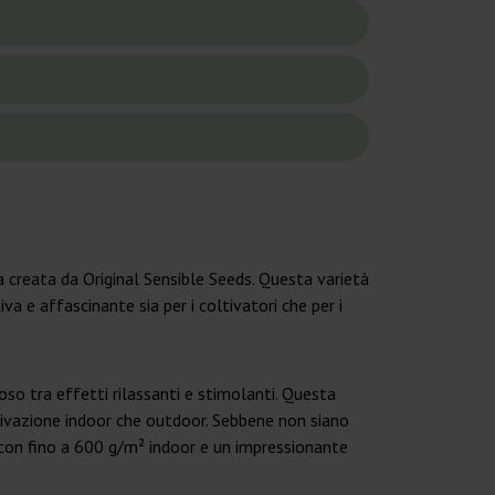
a creata da Original Sensible Seeds. Questa varietà
va e affascinante sia per i coltivatori che per i
so tra effetti rilassanti e stimolanti. Questa
ltivazione indoor che outdoor. Sebbene non siano
ve con fino a 600 g/m² indoor e un impressionante