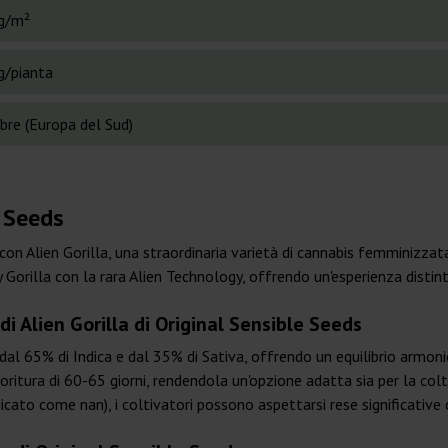
g/m²
g/pianta
bre (Europa del Sud)
e Seeds
 con Alien Gorilla, una straordinaria varietà di cannabis femminizzat
 Gorilla con la rara Alien Technology, offrendo un'esperienza distinti
di Alien Gorilla di Original Sensible Seeds
al 65% di Indica e dal 35% di Sativa, offrendo un equilibrio armonio
ioritura di 60-65 giorni, rendendola un'opzione adatta sia per la co
(indicato come nan), i coltivatori possono aspettarsi rese significati