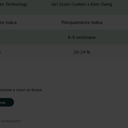
lien Technology
Girl Scout Cookies x Alien Dawg
te Indica
Principalmente Indica
8-9 settimane
%
20-24 %
nsione e ricevi un bonus.
one
a recensione!