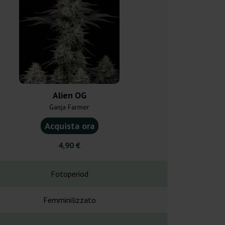
Alien OG
Gori
Ganja Farmer
Bulk Femini
Acquista ora
Acquist
4,90 €
9,75
Fotoperiod
Fotope
Femminilizzato
Femminil