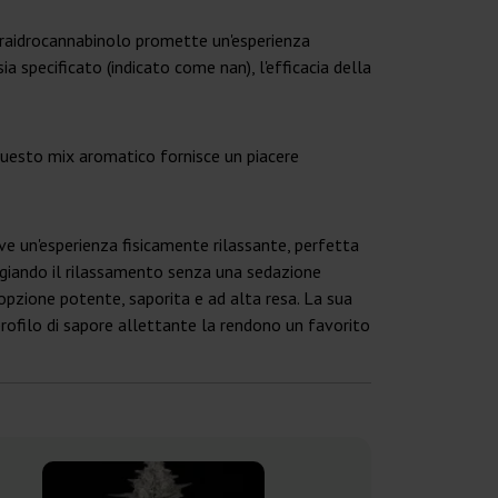
etraidrocannabinolo promette un'esperienza
a specificato (indicato come nan), l'efficacia della
 Questo mix aromatico fornisce un piacere
muove un'esperienza fisicamente rilassante, perfetta
raggiando il rilassamento senza una sedazione
n'opzione potente, saporita e ad alta resa. La sua
 profilo di sapore allettante la rendono un favorito