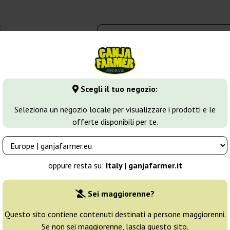
t
0 - 16:00
dbank
Tipi di marijuana
Altro
Scegli il tuo negozio:
rilla Glue
Alien Gorilla
Seleziona un negozio locale per visualizzare i prodotti e le
offerte disponibili per te.
ible Seeds
Allevatore:
Original Sensible Seeds
oppure resta su:
Italy | ganjafarmer.it
Confezione originale:
Sei maggiorenne?
1 seme
8
Questo sito contiene contenuti destinati a persone maggiorenni.
Se non sei maggiorenne, lascia questo sito.
Spedito in 3-7