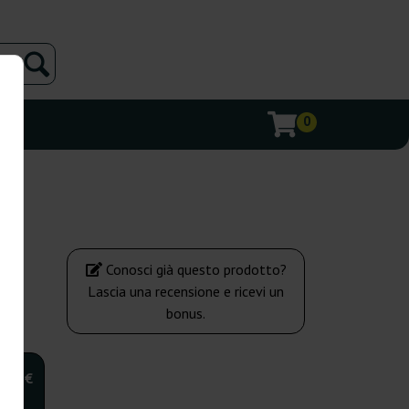
0
Conosci già questo prodotto?
Lascia una recensione e ricevi un
bonus.
,00 €