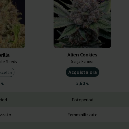
Alien Cookies
rilla
Ganja Farmer
ible Seeds
Acquista ora
scelta
 €
5,60 €
riod
Fotoperiod
izzato
Femminilizzato