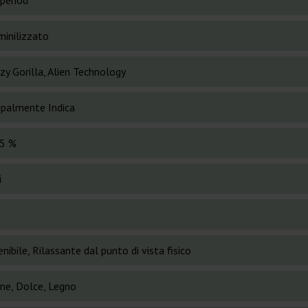
period
inilizzato
zy Gorilla, Alien Technology
cipalmente Indica
5 %
i
nibile, Rilassante dal punto di vista fisico
ne, Dolce, Legno