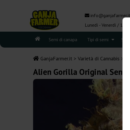
info@ganjafarmer.i
Lunedì - Venerdì / 10:0
Semi di canapa
Tipi di semi
See
GanjaFarmer.it
Varietà di Cannabis
Go
Alien Gorilla Original Sens