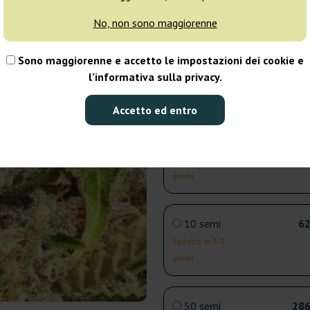
giorni
No, non sono maggiorenne
3 semi
22
Sono maggiorenne e accetto le impostazioni dei cookie e
l’informativa sulla privacy.
Spedito in 3-7
giorni
Accetto ed entro
5 semi
33
Spedito in 3-7
giorni
10 semi
62
Spedito in 3-7
giorni
50 semi
286