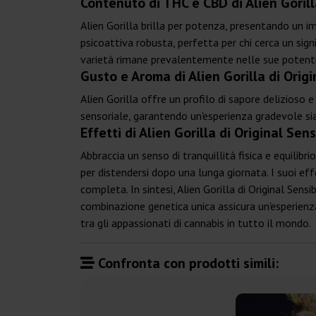
Contenuto di THC e CBD di Alien Gorill
Alien Gorilla brilla per potenza, presentando un 
psicoattiva robusta, perfetta per chi cerca un sign
varietà rimane prevalentemente nelle sue potenti
Gusto e Aroma di Alien Gorilla di Orig
Alien Gorilla offre un profilo di sapore delizioso
sensoriale, garantendo un'esperienza gradevole sia p
Effetti di Alien Gorilla di Original Sen
Abbraccia un senso di tranquillità fisica e equilibr
per distendersi dopo una lunga giornata. I suoi eff
completa. In sintesi, Alien Gorilla di Original Sen
combinazione genetica unica assicura un'esperienza 
tra gli appassionati di cannabis in tutto il mondo.
Confronta con prodotti simili: