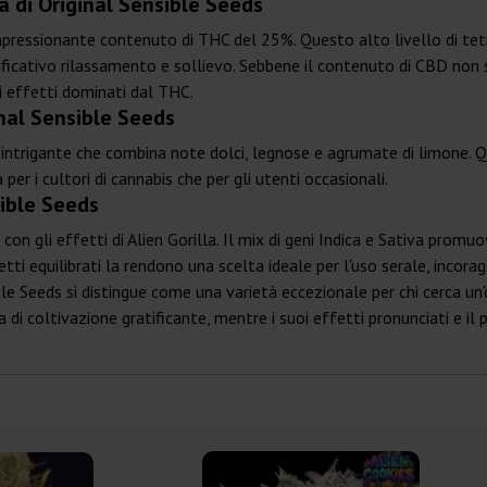
a di Original Sensible Seeds
impressionante contenuto di THC del 25%. Questo alto livello di t
ificativo rilassamento e sollievo. Sebbene il contenuto di CBD non si
 effetti dominati dal THC.
inal Sensible Seeds
 e intrigante che combina note dolci, legnose e agrumate di limone.
er i cultori di cannabis che per gli utenti occasionali.
sible Seeds
io con gli effetti di Alien Gorilla. Il mix di geni Indica e Sativa pro
etti equilibrati la rendono una scelta ideale per l'uso serale, inco
sible Seeds si distingue come una varietà eccezionale per chi cerca u
di coltivazione gratificante, mentre i suoi effetti pronunciati e il