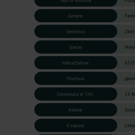
Tipo di fioritura:
Foto
Genere:
Femm
Genetica:
Zkitt
Specie:
Prin
Indica/Sativa:
65/3
Fioritura:
giorn
Contenuto di THC:
25 %
Azione:
Soste
Il sapore:
Limo