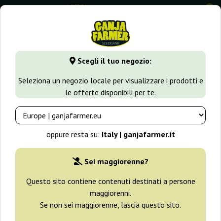
0
⭐ -40% Varietà a crescita rapida ⭐
⏰ 2 giorni 03:45:36
Scegli il tuo negozio:
GanjaFarmer.it
Tipi di Semi
Semi Sativa
Honduras x Pa
Seleziona un negozio locale per visualizzare i prodotti e
le offerte disponibili per te.
Honduras x Panama Ace Seeds
oppure resta su:
Italy | ganjafarmer.it
Sei maggiorenne?
Questo sito contiene contenuti destinati a persone
maggiorenni.
Se non sei maggiorenne, lascia questo sito.