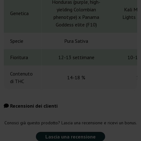
Honduras (purple, high-
yielding Colombian
Kali Mi
Genetica
phenotype) x Panama
Lights x
Goddess elite (F10)
Specie
Pura Sativa
S
Fioritura
12-13 settimane
10-12
Contenuto
14-18 %
1
di THC
Recensioni dei clienti
Conosci già questo prodotto? Lascia una recensione e ricevi un bonus.
Lascia una recensione