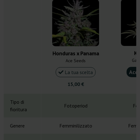
Ka
Honduras x Panama
Gan
Ace Seeds
Acqu
La tua scelta
15,00 €
5
Tipo di
Fotoperiod
Fot
fioritura
Genere
Femminilizzato
Femmi