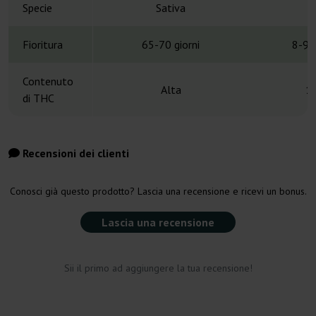
Specie
Sativa
S
Fioritura
65-70 giorni
8-9 
Contenuto
Alta
1
di THC
Recensioni dei clienti
Conosci già questo prodotto? Lascia una recensione e ricevi un bonus.
Lascia una recensione
Sii il primo ad aggiungere la tua recensione!