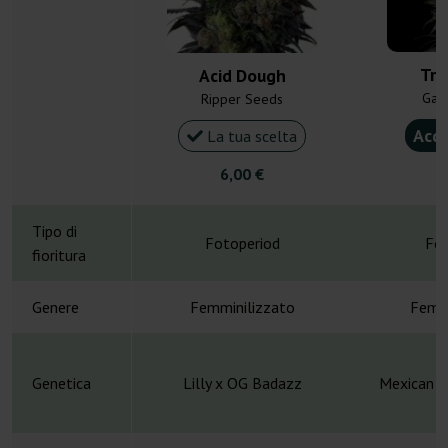
Tra
Acid Dough
Gan
Ripper Seeds
Acqu
La tua scelta
6,00 €
4
Tipo di
Fotoperiod
Fot
fioritura
Genere
Femminilizzato
Femmi
Genetica
Lilly x OG Badazz
Mexican x