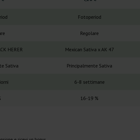
riod
Fotoperiod
are
Regolare
JACK HERER
Mexican Sativa x AK 47
te Sativa
Principalmente Sativa
orni
6-8 settimane
%
16-19 %
nsione e ricevi un bonus.