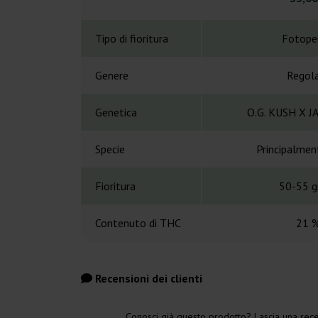
Tipo di fioritura
Fotope
Genere
Regol
Genetica
O.G. KUSH X 
Specie
Principalmen
Fioritura
50-55 gi
Contenuto di THC
21 
Recensioni dei clienti
Conosci già questo prodotto? Lascia una rece