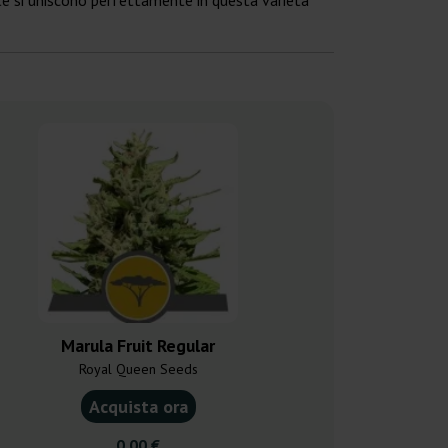
te si uniscono perfettamente in questa varietà
Marula Fruit Regular
Mexican Sati
Royal Queen Seeds
Sensi 
Acquista ora
Acquist
0,00 €
18,7