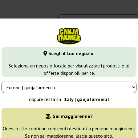
t
0 - 16:00
dbank
Tipi di marijuana
Altro
Scegli il tuo negozio:
va
Original Juan Herer Regular
Seleziona un negozio locale per visualizzare i prodotti e le
offerte disponibili per te.
 Delicious Seeds
Allevatore:
Delicious Seeds
oppure resta su:
Italy | ganjafarmer.it
Confezione originale:
Sei maggiorenne?
7 semi
33
Questo sito contiene contenuti destinati a persone maggiorenni.
Se non sei maggiorenne, lascia questo sito.
Spedito in 3-7