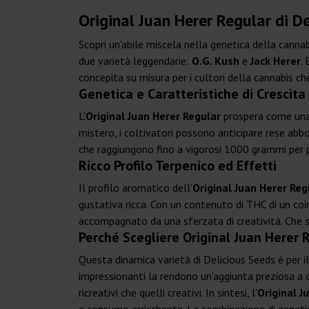
Original Juan Herer Regular di De
Scopri un'abile miscela nella genetica della cannab
due varietà leggendarie:
O.G. Kush
e
Jack Herer
.
concepita su misura per i cultori della cannabis c
Genetica e Caratteristiche di Crescita
L'
Original Juan Herer Regular
prospera come una p
mistero, i coltivatori possono anticipare rese abbo
che raggiungono fino a vigorosi 1000 grammi per 
Ricco Profilo Terpenico ed Effetti
Il profilo aromatico dell'
Original Juan Herer Reg
gustativa ricca. Con un contenuto di THC di un coi
accompagnato da una sferzata di creatività. Che si 
Perché Scegliere Original Juan Herer 
Questa dinamica varietà di Delicious Seeds è per i
impressionanti la rendono un'aggiunta preziosa a qu
ricreativi che quelli creativi. In sintesi, l'
Original J