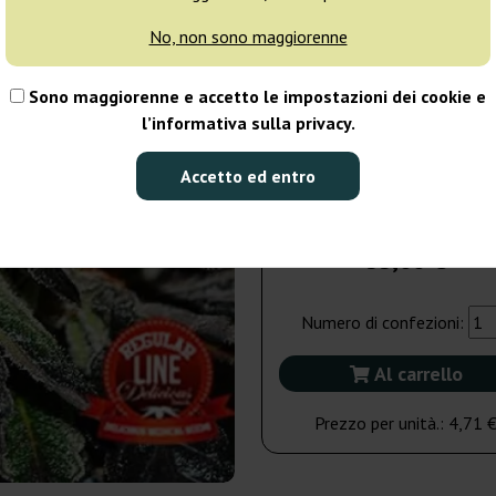
giorni
No, non sono maggiorenne
15 semi
66
Sono maggiorenne e accetto le impostazioni dei cookie e
l’informativa sulla privacy.
Spedito in 3-7
giorni
Accetto ed entro
7 semi
33,00 €
Numero di confezioni:
Al carrello
Prezzo per unità.:
4,71 