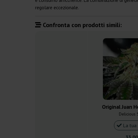
e consumo arricchente. La combinazione di genetic
regolare eccezionale.
Confronta con prodotti simili:
Original Juan H
Delicious
La tua 
33,00