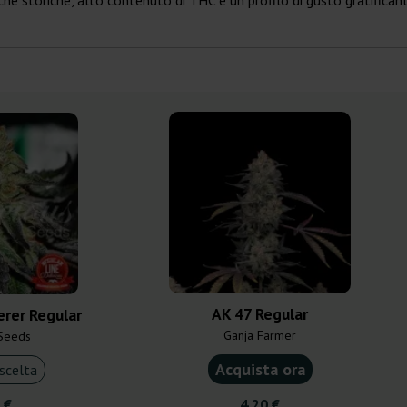
he storiche, alto contenuto di THC e un profilo di gusto gratifican
AK 47 Regular
erer Regular
Ganja Farmer
 Seeds
Acquista ora
scelta
 €
4,20 €