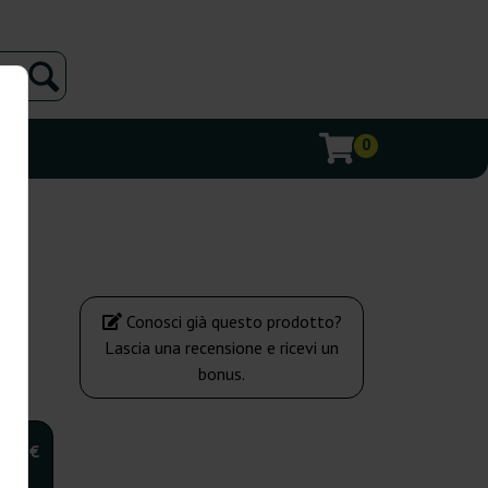
0
Conosci già questo prodotto?
Lascia una recensione e ricevi un
bonus.
,00 €