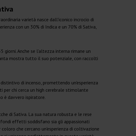
ativa
aordinaria varietà nasce dall'iconico incrocio di
erienza con un 30% di Indica e un 70% di Sativa,
5 giorni. Anche se l'altezza interna rimane un
ianta mostra tutto il suo potenziale, con raccolti
 distintivo di incenso, promettendo un'esperienza
ti per chi cerca un high cerebrale stimolante
to è davvero ispiratore.
che di Sativa. La sua natura robusta e le rese
ofondi effetti soddisfano sia gli appassionati
r coloro che cercano un'esperienza di coltivazione