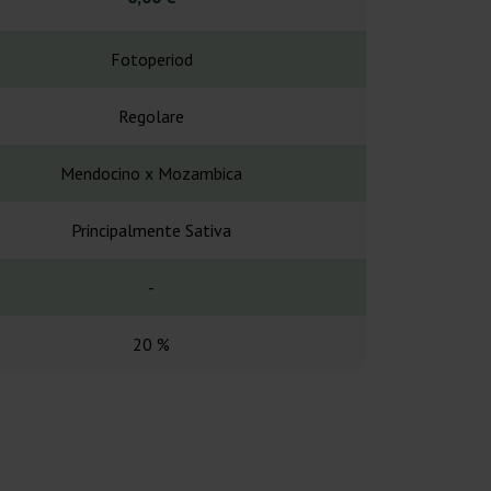
Fotoperiod
Fotope
Regolare
Regol
Mendocino x Mozambica
Oaxaca x Hashp
Principalmente Sativa
Principalme
-
50-70 g
20 %
Alt