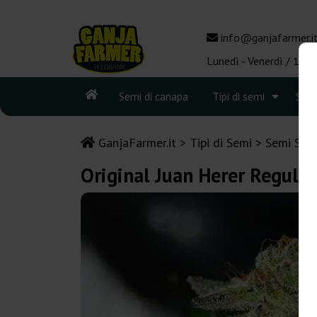
info@ganjafarmer.i
Lunedì - Venerdì / 10:0
Semi di canapa
Tipi di semi
See
GanjaFarmer.it
Tipi di Semi
Semi Sati
Original Juan Herer Regular