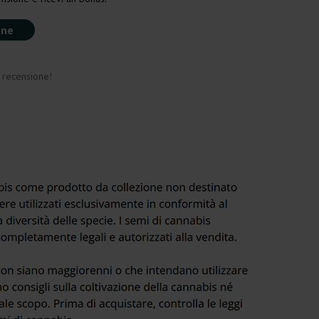
one
a recensione!