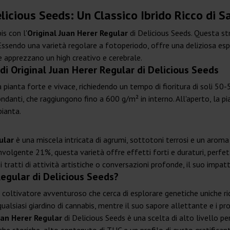
licious Seeds: Un Classico Ibrido Ricco di S
is con l'
Original Juan Herer Regular
di Delicious Seeds. Questa str
 Essendo una varietà regolare a fotoperiodo, offre una deliziosa esp
he apprezzano un high creativo e cerebrale.
 di Original Juan Herer Regular di Delicious Seeds
ianta forte e vivace, richiedendo un tempo di fioritura di soli 50-5
ndanti, che raggiungono fino a 600 g/m² in interno. All'aperto, la p
pianta.
ular
è una miscela intricata di agrumi, sottotoni terrosi e un aroma
nvolgente 21%, questa varietà offre effetti forti e duraturi, perfet
tratti di attività artistiche o conversazioni profonde, il suo impat
Regular di Delicious Seeds?
l coltivatore avventuroso che cerca di esplorare genetiche uniche ric
alsiasi giardino di cannabis, mentre il suo sapore allettante e i pr
uan Herer Regular
di Delicious Seeds è una scelta di alto livello pe