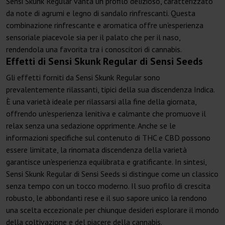
Sensi Skunk Regular vanta un profilo delizioso, caratterizzato
da note di agrumi e legno di sandalo rinfrescanti. Questa
combinazione rinfrescante e aromatica offre un'esperienza
sensoriale piacevole sia per il palato che per il naso,
rendendola una favorita tra i conoscitori di cannabis.
Effetti di Sensi Skunk Regular di Sensi Seeds
Gli effetti forniti da Sensi Skunk Regular sono
prevalentemente rilassanti, tipici della sua discendenza Indica.
È una varietà ideale per rilassarsi alla fine della giornata,
offrendo un'esperienza lenitiva e calmante che promuove il
relax senza una sedazione opprimente. Anche se le
informazioni specifiche sul contenuto di THC e CBD possono
essere limitate, la rinomata discendenza della varietà
garantisce un'esperienza equilibrata e gratificante. In sintesi,
Sensi Skunk Regular di Sensi Seeds si distingue come un classico
senza tempo con un tocco moderno. Il suo profilo di crescita
robusto, le abbondanti rese e il suo sapore unico la rendono
una scelta eccezionale per chiunque desideri esplorare il mondo
della coltivazione e del piacere della cannabis.