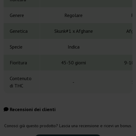
Genere
Regolare
Re
Genetica
Skunk#1 x Afghane
Afgh
Specie
Indica
Fioritura
45-50 giorni
9-10 
Contenuto
-
1
di THC
Recensioni dei clienti
Conosci già questo prodotto? Lascia una recensione e ricevi un bonus.