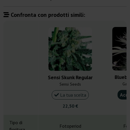
Confronta con prodotti simili:
Bluebe
Sensi Skunk Regular
Gan
Sensi Seeds
Acqu
La tua scelta
22,50 €
4
Tipo di
Fotoperiod
Fot
fioritura