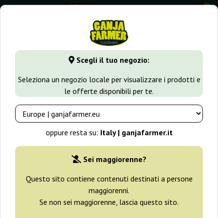
0
GanjaFarmer.it
Varietà di Cannabis
Skunk
Sensi Skunk R
Scegli il tuo negozio:
Sensi Skunk Regular Sensi Seeds
Seleziona un negozio locale per visualizzare i prodotti e
le offerte disponibili per te.
-25%
+ omaggi
oppure resta su:
Italy | ganjafarmer.it
Sei maggiorenne?
Questo sito contiene contenuti destinati a persone
maggiorenni.
Se non sei maggiorenne, lascia questo sito.