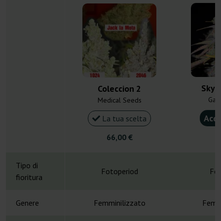
Skyw
Coleccion 2
Gan
Medical Seeds
Acqu
La tua scelta
66,00 €
4
Tipo di
Fotoperiod
Fot
fioritura
Genere
Femminilizzato
Femmi