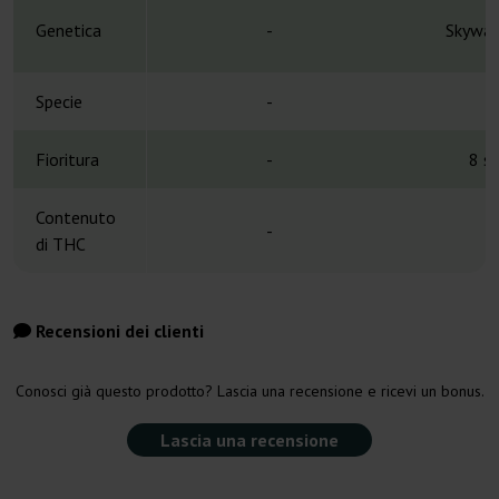
Genetica
-
Skywal
Specie
-
H
Fioritura
-
8 s
Contenuto
-
di THC
Recensioni dei clienti
Conosci già questo prodotto? Lascia una recensione e ricevi un bonus.
Lascia una recensione