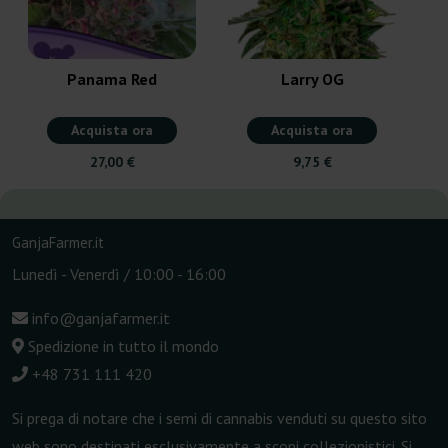
Panama Red
Larry OG
Acquista ora
Acquista ora
27,00 €
9,75 €
GanjaFarmer.it
Lunedì - Venerdì / 10:00 - 16:00
info@ganjafarmer.it
Spedizione in tutto il mondo
+48 731 111 420
Si prega di notare che i semi di cannabis venduti su questo sito
web sono destinati esclusivamente a scopi collezionistici. Si