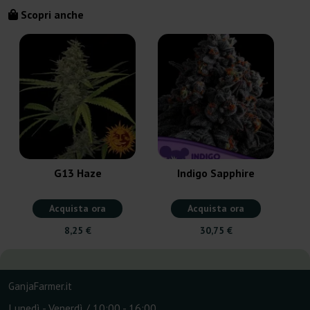
Scopri anche
G13 Haze
Indigo Sapphire
Acquista ora
Acquista ora
8,25 €
30,75 €
GanjaFarmer.it
Lunedì - Venerdì / 10:00 - 16:00