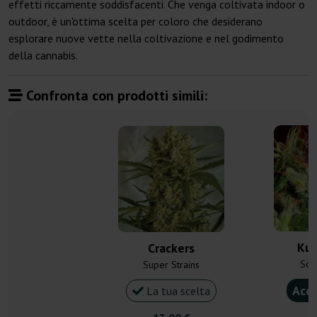
effetti riccamente soddisfacenti. Che venga coltivata indoor o
outdoor, è un'ottima scelta per coloro che desiderano
esplorare nuove vette nella coltivazione e nel godimento
della cannabis.
Confronta con prodotti simili:
Kus
Crackers
Som
Super Strains
Acqu
La tua scelta