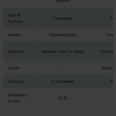
13,00 €
4
Tipo di
Fotoperiod
Fot
fioritura
Genere
Femminilizzato
Femmi
Genetica
Amnesia x (NL5 x Haze)
OG Kush
Specie
-
Principa
Fioritura
11 settimane
70-
Contenuto
16 %
di THC