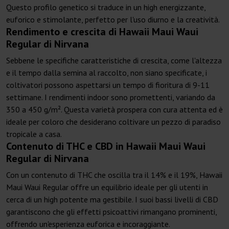
Questo profilo genetico si traduce in un high energizzante,
euforico e stimolante, perfetto per l'uso diurno e la creatività.
Rendimento e crescita di Hawaii Maui Waui
Regular di Nirvana
Sebbene le specifiche caratteristiche di crescita, come l'altezza
e il tempo dalla semina al raccolto, non siano specificate, i
coltivatori possono aspettarsi un tempo di fioritura di 9-11
settimane. I rendimenti indoor sono promettenti, variando da
350 a 450 g/m². Questa varietà prospera con cura attenta ed è
ideale per coloro che desiderano coltivare un pezzo di paradiso
tropicale a casa.
Contenuto di THC e CBD in Hawaii Maui Waui
Regular di Nirvana
Con un contenuto di THC che oscilla tra il 14% e il 19%, Hawaii
Maui Waui Regular offre un equilibrio ideale per gli utenti in
cerca di un high potente ma gestibile. I suoi bassi livelli di CBD
garantiscono che gli effetti psicoattivi rimangano prominenti,
offrendo un'esperienza euforica e incoraggiante.