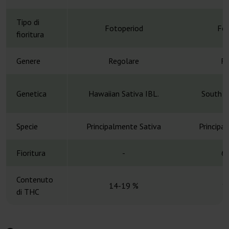
Tipo di
Fotoperiod
Fot
fioritura
Genere
Regolare
Re
Genetica
Hawaiian Sativa IBL.
South In
Specie
Principalmente Sativa
Principa
Fioritura
-
68
Contenuto
14-19 %
1
di THC