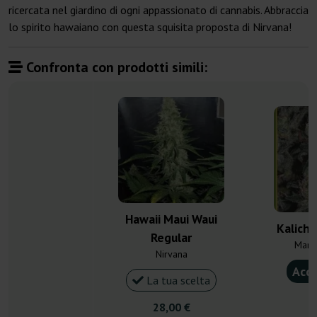
ricercata nel giardino di ogni appassionato di cannabis. Abbraccia
lo spirito hawaiano con questa squisita proposta di Nirvana!
Confronta con prodotti simili:
Hawaii Maui Waui
Kalicha
Regular
Mand
Nirvana
Acqu
La tua scelta
2
28,00 €