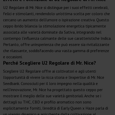
U2 Regolare di Mr. Nice si distingue per i suoi effetti cerebrali,
felici e stimolanti, rendendolo un'ottima scelta per coloro che
cercano un aumento dell'umore o ispirazione creativa. Questo
ceppo ibrido bilancia la stimolazione energetica tipicamente
associata alle varietà dominate da Sativa, integrando nel
contempo l'influenza calmante delle sue caratteristiche Indica.
Pertanto, offre un'esperienza che può essere sia rivitalizzante
che rilassante, soddisfacendo una vasta gamma di preferenze
e occasioni.
Perché Scegliere U2 Regolare di Mr. Nice?
Scegliere U2 Regolare offre ai coltivatori e agli utenti
l'opportunità di vivere la ricca storia e l'expertise di Mr. Nice
Seedbank. Conosciuti per il loro impegno nella qualità e
nell'innovazione, Mr. Nice ha progettato questo ceppo per
mostrare il meglio delle sue varietà genitoriali. Anche se i
dettagli su THC, CBD e profilo aromatico non sono
esplicitamente forniti, l'eredità di Early Queen x Haze parla di
un viaggio dinamico e arricchente dalla coltivazione al