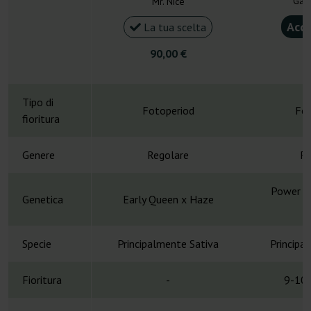
Gan
Mr. Nice
Acqu
La tua scelta
90,00 €
4
Tipo di
Fotoperiod
Fot
fioritura
Genere
Regolare
Re
Power Pl
Genetica
Early Queen x Haze
H
Specie
Principalmente Sativa
Principa
Fioritura
-
9-10 