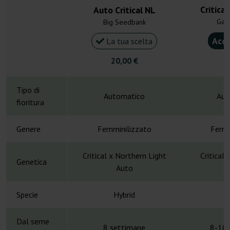
Critica
Auto Critical NL
Gan
Big Seedbank
Acqu
La tua scelta
20,00 €
4
Tipo di
Automatico
Aut
fioritura
Genere
Femminilizzato
Femmi
Critical x Northern Light
Critical
Genetica
Auto
Specie
Hybrid
H
Dal seme
8 settimane
8-10 