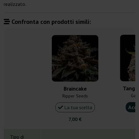
realizzato.
Confronta con prodotti simili:
Tange
Braincake
Gan
Ripper Seeds
Acqu
La tua scelta
7,00 €
4
Tipo di