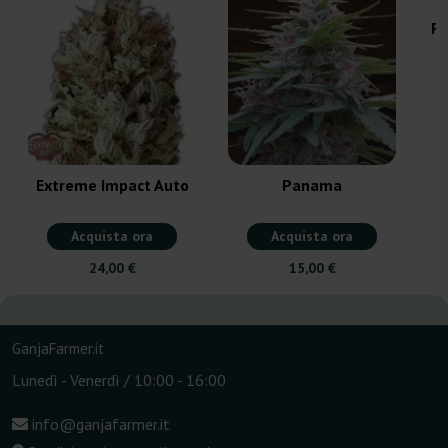
Fr
Extreme Impact Auto
Panama
Acquista ora
Acquista ora
24,00 €
15,00 €
GanjaFarmer.it
Lunedì - Venerdì / 10:00 - 16:00
info@ganjafarmer.it