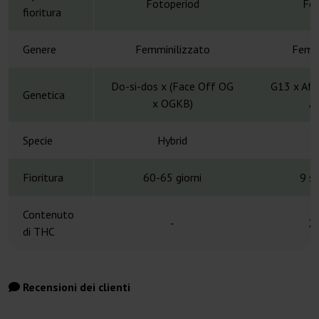
Fotoperiod
Fot
fioritura
Genere
Femminilizzato
Femmi
Do-si-dos x (Face Off OG
G13 x Afg
Genetica
x OGKB)
A
Specie
Hybrid
H
Fioritura
60-65 giorni
9 s
Contenuto
-
2
di THC
Recensioni dei clienti