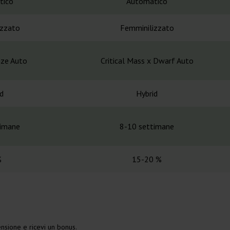
tico
Automatico
izzato
Femminilizzato
aze Auto
Critical Mass x Dwarf Auto
d
Hybrid
timane
8-10 settimane
%
15-20 %
nsione e ricevi un bonus.