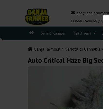
info@ganjafarmer.i
Lunedì - Venerdì / 10:0
Semi di canapa
Tipi di semi
See
GanjaFarmer.it
Varietà di Cannabis
Cr
Auto Critical Haze Big See