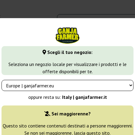
t
0 - 16:00
dbank
Tipi di marijuana
Altro
Scegli il tuo negozio:
itical
Auto Critical Haze
Seleziona un negozio locale per visualizzare i prodotti e le
offerte disponibili per te.
dbank
Allevatore:
Big Seedbank
oppure resta su:
Italy | ganjafarmer.it
Confezione originale:
Sei maggiorenne?
1 seme
6
Questo sito contiene contenuti destinati a persone maggiorenni.
Se non sei maggiorenne, lascia questo sito.
Spedito oggi