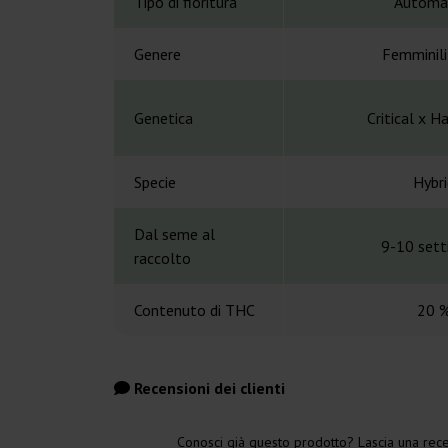
Tipo di fioritura
Automa
Genere
Femminil
Genetica
Critical x H
Specie
Hybri
Dal seme al
9-10 set
raccolto
Contenuto di THC
20 
Recensioni dei clienti
Conosci già questo prodotto? Lascia una rece