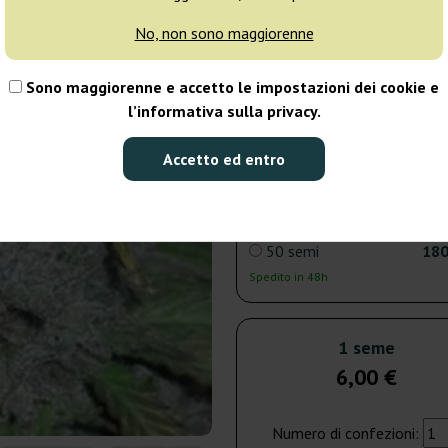
No, non sono maggiorenne
3 semi
15
Sono maggiorenne e accetto le impostazioni dei cookie e
Spedito oggi
l’informativa sulla privacy.
5 semi
20
Accetto ed entro
Spedito oggi
50 semi
180
Spedito in 48h
1 seme
6,00 €
Numero di confezioni: