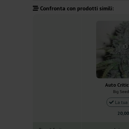
Confronta con prodotti simili:
Auto Criti
Big Seed
La tua 
20,00