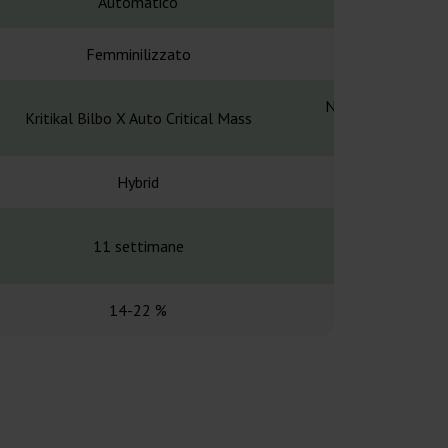
Automatico
Automa
Femminilizzato
Femminil
Northern Lights ×
Kritikal Bilbo X Auto Critical Mass
Ruder
Hybrid
Hybr
11 settimane
10 sett
14-22 %
19-2