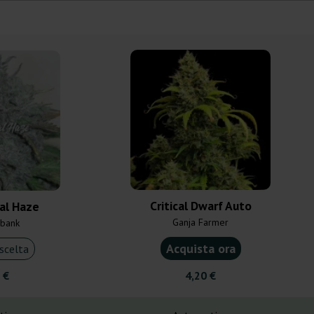
Critical Dwarf Auto
cal Haze
Ganja Farmer
bank
Acquista ora
scelta
 €
4,20 €