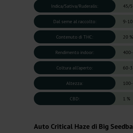
Indica/Sativa/Ruderalis:
45/5
Dal seme al raccolto:
9-10
Contenuto di THC:
20 %
Rendimento indoor:
400-
Coltura all'aperto:
60-3
Altezza:
100-
CBD:
1 %
Auto Critical Haze di Big Seedb