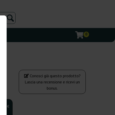
0
Conosci già questo prodotto?
Lascia una recensione e ricevi un
bonus.
,00 €