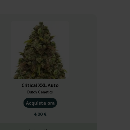
Critical XXL Auto
Auto NL4
Dutch Genetics
Bulk Femini
Acquista ora
Acquist
4,00 €
9,75