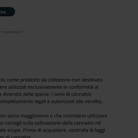
one
a recensione!