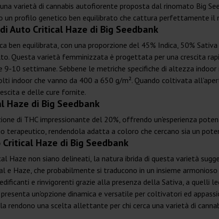
e, una varietà di cannabis autofiorente proposta dal rinomato Big Se
o un profilo genetico ben equilibrato che cattura perfettamente il 
 di Auto Critical Haze di Big Seedbank
a ben equilibrata, con una proporzione del 45% Indica, 50% Sativa 
colto. Questa varietà femminizzata è progettata per una crescita rapid
 9-10 settimane. Sebbene le metriche specifiche di altezza indoor n
olti indoor che vanno da 400 a 650 g/m². Quando coltivata all'apert
escita e delle cure fornite.
al Haze di Big Seedbank
azione di THC impressionante del 20%, offrendo un'esperienza poten
o terapeutico, rendendola adatta a coloro che cercano sia un poten
o Critical Haze di Big Seedbank
ical Haze non siano delineati, la natura ibrida di questa varietà sugg
tical e Haze, che probabilmente si traducono in un insieme armonioso
edificanti e rinvigorenti grazie alla presenza della Sativa, a quelli 
presenta un'opzione dinamica e versatile per coltivatori ed appassiona
la rendono una scelta allettante per chi cerca una varietà di cannabi