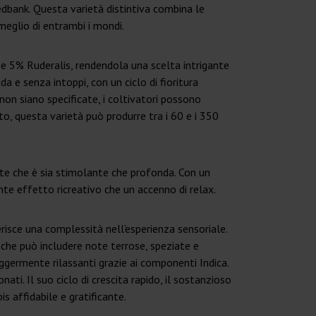
edbank. Questa varietà distintiva combina le
meglio di entrambi i mondi.
e 5% Ruderalis, rendendola una scelta intrigante
a e senza intoppi, con un ciclo di fioritura
on siano specificate, i coltivatori possono
o, questa varietà può produrre tra i 60 e i 350
te che è sia stimolante che profonda. Con un
te effetto ricreativo che un accenno di relax.
erisce una complessità nell'esperienza sensoriale.
 che può includere note terrose, speziate e
leggermente rilassanti grazie ai componenti Indica.
ti. Il suo ciclo di crescita rapido, il sostanzioso
s affidabile e gratificante.