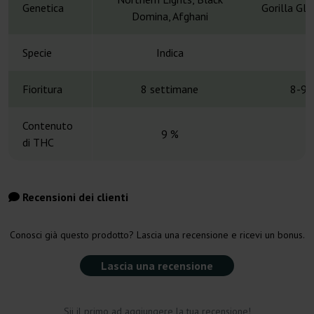
Genetica
Gorilla Gl
Domina, Afghani
Specie
Indica
Fioritura
8 settimane
8-9 
Contenuto
9 %
di THC
Recensioni dei clienti
Conosci già questo prodotto? Lascia una recensione e ricevi un bonus.
Lascia una recensione
Sii il primo ad aggiungere la tua recensione!