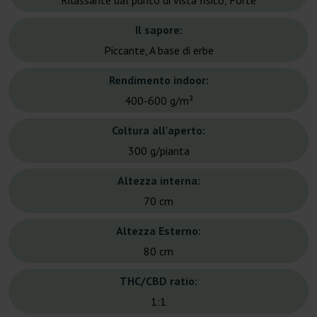
Rilassante dal punto di vista fisico, Forte
Il sapore:
Piccante, A base di erbe
Rendimento indoor:
400-600 g/m²
Coltura all'aperto:
300 g/pianta
Altezza interna:
70 cm
Altezza Esterno:
80 cm
THC/CBD ratio:
1:1