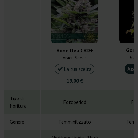
Goril
Bone Dea CBD+
Gan
Vision Seeds
Acqu
La tua scelta
19,00 €
4
Tipo di
Fotoperiod
Fot
fioritura
Genere
Femminilizzato
Femmi
Northern Lights, Black