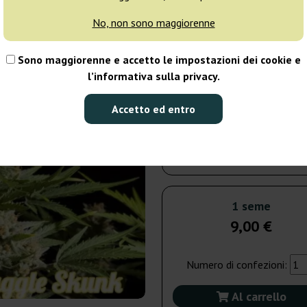
giorni
No, non sono maggiorenne
3 semi
23
Sono maggiorenne e accetto le impostazioni dei cookie e
l’informativa sulla privacy.
Spedito in 3-7
giorni
Accetto ed entro
25 semi
138
Non disponibile
1 seme
9,00 €
Numero di confezioni:
Al carrello