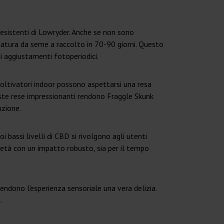
resistenti di Lowryder. Anche se non sono
matura da seme a raccolto in 70-90 giorni. Questo
 di aggiustamenti fotoperiodici.
 coltivatori indoor possono aspettarsi una resa
ste rese impressionanti rendono Fraggle Skunk
uzione.
assi livelli di CBD si rivolgono agli utenti
rietà con un impatto robusto, sia per il tempo
ndono l'esperienza sensoriale una vera delizia.
.