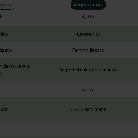
Acquista ora
scelta
 €
4,20 €
tico
Automatico
izzato
Femminilizzato
yder (ruderalis
Original Skunk x Critical Auto
d)
Sativa
orni
11-12 settimane
-