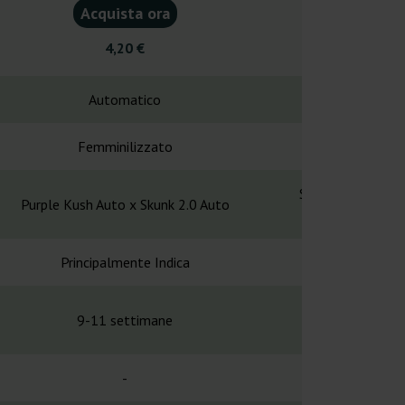
Acquista ora
Acquist
4,20 €
4,20
Automatico
Automa
Femminilizzato
Femminil
Super Skunk x No
Purple Kush Auto x Skunk 2.0 Auto
Ruder
Principalmente Indica
Indi
9-11 settimane
10-11 se
-
-