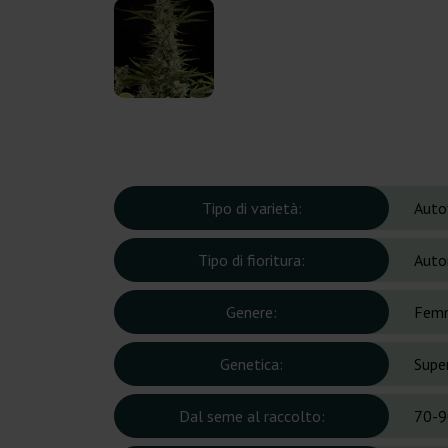
Tipo di varietà:
Auto
Tipo di fioritura:
Auto
Genere:
Femm
Genetica:
Super
Dal seme al raccolto:
70-9