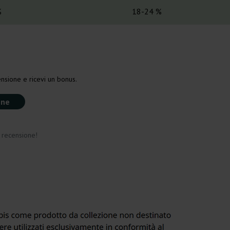
%
18-24 %
nsione e ricevi un bonus.
one
a recensione!