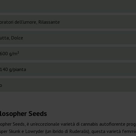
oratori dell'umore, Rilassante
rutta, Dolce
600 g/m²
140 g/pianta
o
ilosopher Seeds
opher Seeds, è un'eccezionale varietà di cannabis autofiorente proget
per Skunk e Lowryder (un ibrido di Ruderalis), questa varietà femmin