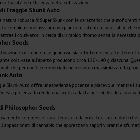
rca facilità ed efficienza nella coltivazione.
 di Fraggle Skunk Auto
 natura robusta di Super Skunk con le caratteristiche autofiorenti 
questa combinazione assicura una pianta resistente e adattabile che 
e attrae i coltivatori in cerca di un rapido ritorno senza la necessità
opher Seeds
tivazione, offrendo rese generose sia all'interno che all'esterno. I
ante coltivate all'aperto producono circa 120-140 g ciascuna. Que
rsonali che per quelli commerciali che mirano a massimizzare la prod
unk Auto
 Skunk Auto offre un'esperienza potente e piacevole, mentre i suoi b
o. Questa potenza la rende una scelta adatta per chi desidera una va
di Philosopher Seeds
iosamente complesso, caratterizzato da note fruttate e dolci che re
li appassionati di cannabis che apprezzano sapori vibranti e sfumati