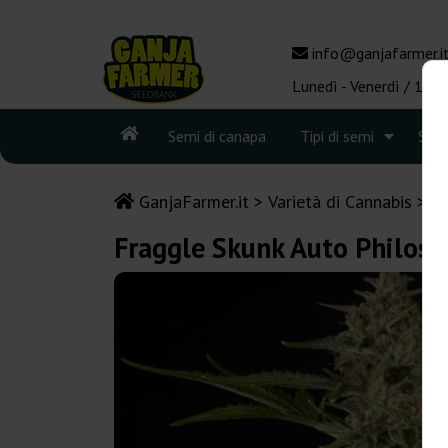
info@ganjafarmer.i
Lunedì - Venerdì / 10:0
Semi di canapa
Tipi di semi
See
GanjaFarmer.it
Varietà di Cannabis
S
Fraggle Skunk Auto Philos