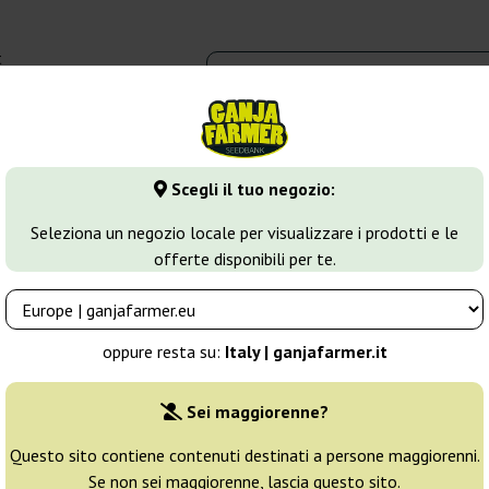
t
0 - 16:00
dbank
Tipi di marijuana
Altro
Scegli il tuo negozio:
kunk
Fraggle Skunk Auto
Seleziona un negozio locale per visualizzare i prodotti e le
offerte disponibili per te.
opher Seeds
Allevatore:
Philosopher Seeds
oppure resta su:
Italy | ganjafarmer.it
Confezione originale:
Sei maggiorenne?
1 seme
9
Questo sito contiene contenuti destinati a persone maggiorenni.
Se non sei maggiorenne, lascia questo sito.
Spedito in 3-7