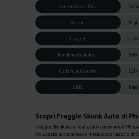
Contenuto di THC:
18 %
Azione:
Migli
Il sapore:
La f
Rendimento indoor:
500-
Coltura all'aperto:
120-
CBD:
Bass
Scopri Fraggle Skunk Auto di Ph
Fraggle Skunk Auto, realizzato dai rinomati Philos
Sviluppata attraverso un meticoloso incrocio di Su