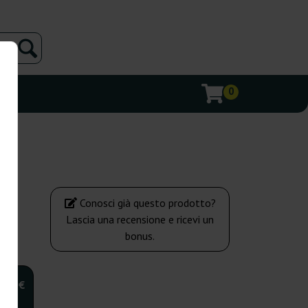
0
Conosci già questo prodotto?
Lascia una recensione e ricevi un
bonus.
,00 €