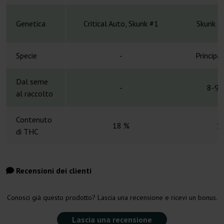
Genetica
Critical Auto, Skunk #1
Skunk #
Specie
-
Principa
Dal seme
-
8-9 
al raccolto
Contenuto
18 %
1
di THC
Recensioni dei clienti
Conosci già questo prodotto? Lascia una recensione e ricevi un bonus.
Lascia una recensione