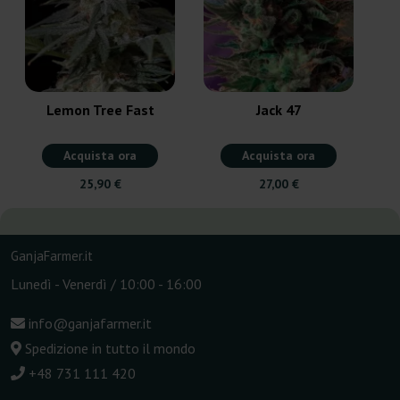
Lemon Tree Fast
Jack 47
Acquista ora
Acquista ora
25,90 €
27,00 €
GanjaFarmer.it
Lunedì - Venerdì / 10:00 - 16:00
info@ganjafarmer.it
Spedizione in tutto il mondo
+48 731 111 420