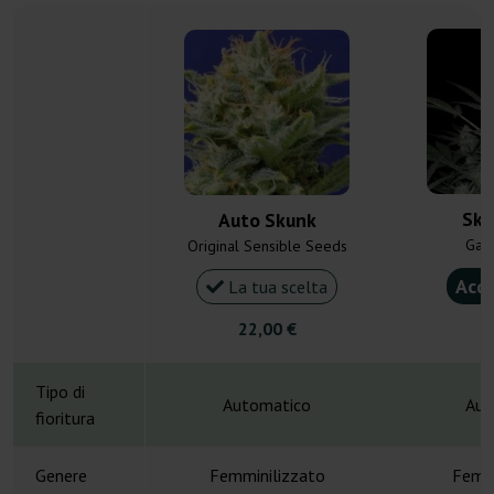
Sku
Auto Skunk
Gan
Original Sensible Seeds
Acqu
La tua scelta
22,00 €
4
Tipo di
Automatico
Aut
fioritura
Genere
Femminilizzato
Femmi