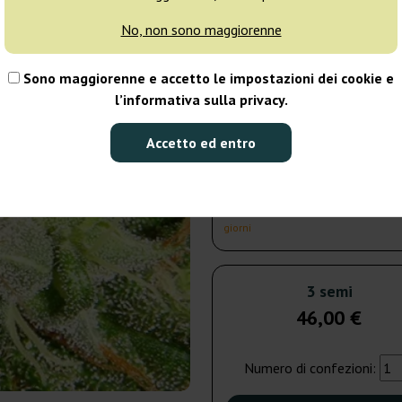
giorni
No, non sono maggiorenne
5 semi
73
Sono maggiorenne e accetto le impostazioni dei cookie e
l’informativa sulla privacy.
Spedito in 3-7
giorni
Accetto ed entro
10 semi
132
Spedito in 3-7
giorni
3 semi
46,00 €
Numero di confezioni: