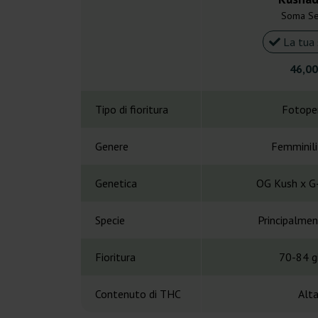
Soma S
La tua 
46,00
Tipo di fioritura
Fotope
Genere
Femminil
Genetica
OG Kush x G
Specie
Principalmen
Fioritura
70-84 gi
Contenuto di THC
Alt