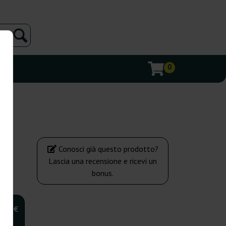
0
Conosci già questo prodotto?
Lascia una recensione e ricevi un
bonus.
,00 €