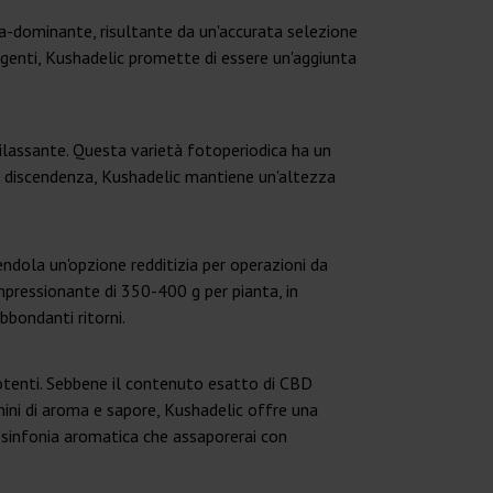
a-dominante, risultante da un'accurata selezione
igenti, Kushadelic promette di essere un'aggiunta
rilassante. Questa varietà fotoperiodica ha un
e discendenza, Kushadelic mantiene un'altezza
ndola un'opzione redditizia per operazioni da
mpressionante di 350-400 g per pianta, in
bbondanti ritorni.
potenti. Sebbene il contenuto esatto di CBD
rmini di aroma e sapore, Kushadelic offre una
 sinfonia aromatica che assaporerai con