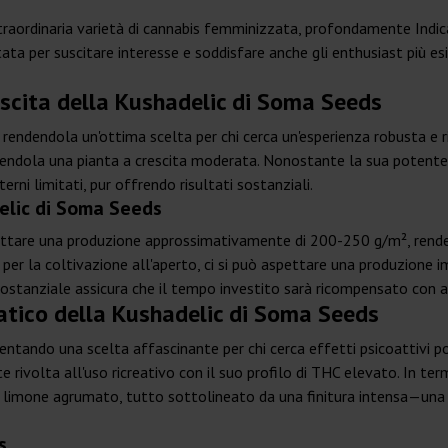
raordinaria varietà di cannabis femminizzata, profondamente Indic
ata per suscitare interesse e soddisfare anche gli enthusiast più es
escita della Kushadelic di Soma Seeds
 rendendola un'ottima scelta per chi cerca un'esperienza robusta e 
endendola una pianta a crescita moderata. Nonostante la sua potent
erni limitati, pur offrendo risultati sostanziali.
elic di Soma Seeds
spettare una produzione approssimativamente di 200-250 g/m², rende
per la coltivazione all'aperto, ci si può aspettare una produzione i
sostanziale assicura che il tempo investito sarà ricompensato con a
atico della Kushadelic di Soma Seeds
entando una scelta affascinante per chi cerca effetti psicoattivi 
e rivolta all'uso ricreativo con il suo profilo di THC elevato. In te
 e limone agrumato, tutto sottolineato da una finitura intensa—una
s