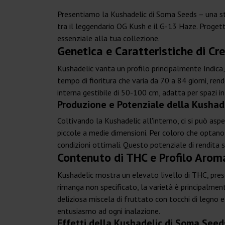
Presentiamo la Kushadelic di Soma Seeds – una st
tra il leggendario OG Kush e il G-13 Haze. Progett
essenziale alla tua collezione.
Genetica e Caratteristiche di Cr
Kushadelic vanta un profilo principalmente Indica,
tempo di fioritura che varia da 70 a 84 giorni, r
interna gestibile di 50-100 cm, adatta per spazi int
Produzione e Potenziale della Kushad
Coltivando la Kushadelic all'interno, ci si può a
piccole a medie dimensioni. Per coloro che optano 
condizioni ottimali. Questo potenziale di rendita 
Contenuto di THC e Profilo Arom
Kushadelic mostra un elevato livello di THC, pres
rimanga non specificato, la varietà è principalment
deliziosa miscela di fruttato con tocchi di legno
entusiasmo ad ogni inalazione.
Effetti della Kushadelic di Soma Seed