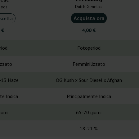
Dutch Genetics
eeds
Acquista ora
scelta
 €
4,00 €
riod
Fotoperiod
izzato
Femminilizzato
-13 Haze
OG Kush x Sour Diesel x Afghan
te Indica
Principalmente Indica
orni
65-70 giorni
a
18-21 %