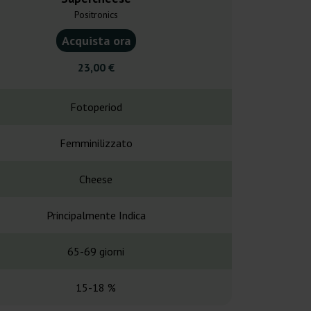
Positronics
Super St
Acquista ora
Acquist
23,00 €
13,0
Fotoperiod
Fotope
Femminilizzato
Femminil
Cheese
Dutch x Ca
Principalmente Indica
Principalme
65-69 giorni
9-10 set
15-18 %
21 