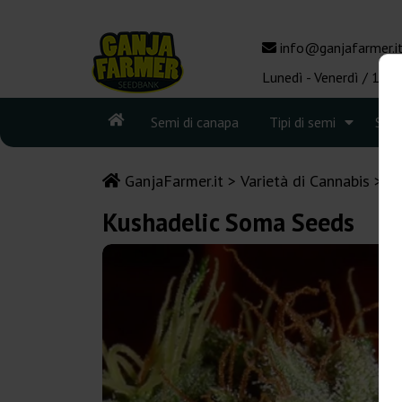
info@ganjafarmer.i
Lunedì - Venerdì / 10:0
Semi di canapa
Tipi di semi
See
GanjaFarmer.it
Varietà di Cannabis
K
Kushadelic Soma Seeds