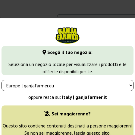
t
0 - 16:00
dbank
Tipi di marijuana
Altro
Scegli il tuo negozio:
ush
Kushadelic
Seleziona un negozio locale per visualizzare i prodotti e le
offerte disponibili per te.
Allevatore:
Soma Seeds
oppure resta su:
Italy | ganjafarmer.it
Confezione originale:
Sei maggiorenne?
3 semi
46
Questo sito contiene contenuti destinati a persone maggiorenni.
Se non sei maggiorenne, lascia questo sito.
Spedito in 3-7