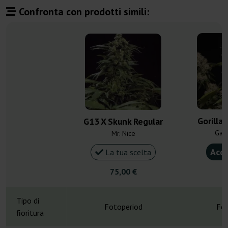
Confronta con prodotti simili:
Gorilla
G13 X Skunk Regular
Gan
Mr. Nice
Acqu
La tua scelta
75,00 €
4
Tipo di
Fotoperiod
Fot
fioritura