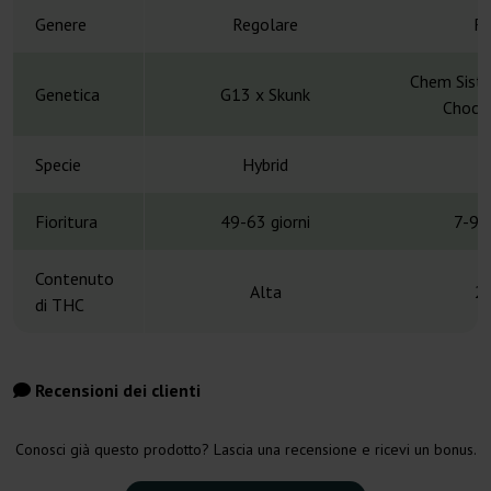
Genere
Regolare
Re
Chem Siste
Genetica
G13 x Skunk
Chocol
Specie
Hybrid
H
Fioritura
49-63 giorni
7-9 
Contenuto
Alta
2
di THC
Recensioni dei clienti
Conosci già questo prodotto? Lascia una recensione e ricevi un bonus.