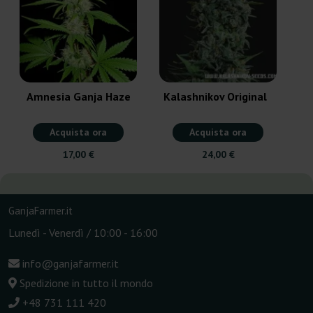
Amnesia Ganja Haze
Kalashnikov Original
Acquista ora
Acquista ora
17,00 €
24,00 €
GanjaFarmer.it
Lunedì - Venerdì / 10:00 - 16:00
info@ganjafarmer.it
Spedizione in tutto il mondo
+48 731 111 420