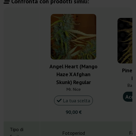
Confronta con prodotti simili:
Angel Heart (Mango
Pinea
Haze X Afghan
R
Skunk) Regular
Barn
Mr. Nice
Acqu
La tua scelta
4
90,00 €
Tipo di
Fotoperiod
Fot