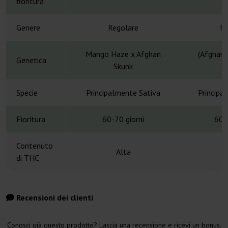
fioritura
Genere
Regolare
Re
Mango Haze x Afghan
(Afghani
Genetica
Skunk
Specie
Principalmente Sativa
Principa
Fioritura
60-70 giorni
60-
Contenuto
Alta
di THC
Recensioni dei clienti
Conosci già questo prodotto? Lascia una recensione e ricevi un bonus.