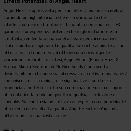
Effetti Potenziali di Angel Heart
Angel Heart è apprezzata per i suoi effetti euforici e cerebrali,
fornendo un high bilanciato che è sia stimolante che
intellettualmente stimolante. Il suo alto contenuto di THC
garantisce un'esperienza potente che migliora l'umore e la
creatività, rendendola una varietà ideale per chi cerca uno
stato ispiratore e gioioso. Le qualità euforiche abbinate ai suoi
effetti Indica fondamentali offrono una coinvolgente
vibrazione cerebrale. In sintesi, Angel Heart (Mango Haze X
Afghan Skunk) Regolare di Mr. Nice Seeds è una scelta
desiderabile per chiunque sia interessato a coltivare una varietà
che unisce crescita rapida, rese significative e una forza
pronunciata nell'effetto. La sua combinazione unica di sapori e
alto euforico la rende un gioiello in qualsiasi collezione di
cannabis. Sia che tu sia un coltivatore esperto o un principiante
alla ricerca di rese di alta qualità, Angel Heart è un'aggiunta
affascinante a qualsiasi giardino.