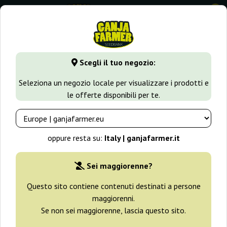
0
GanjaFarmer.it
Varietà di Cannabis
Haze
Angel Heart (
Scegli il tuo negozio:
Angel Heart (Mango Haze X
Seleziona un negozio locale per visualizzare i prodotti e
Afghan Skunk) Regular Mr. Nice
le offerte disponibili per te.
oppure resta su:
Italy | ganjafarmer.it
Sei maggiorenne?
Questo sito contiene contenuti destinati a persone
maggiorenni.
Se non sei maggiorenne, lascia questo sito.