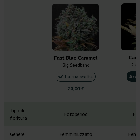
Cara
Fast Blue Caramel
Gan
Big Seedbank
Acqu
La tua scelta
20,00 €
4
Tipo di
Fotoperiod
Fot
fioritura
Genere
Femminilizzato
Femmi