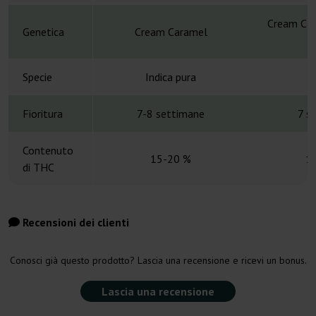
Cream Car
Genetica
Cream Caramel
Specie
Indica pura
Fioritura
7-8 settimane
7 s
Contenuto
15-20 %
1
di THC
Recensioni dei clienti
Conosci già questo prodotto? Lascia una recensione e ricevi un bonus.
Lascia una recensione