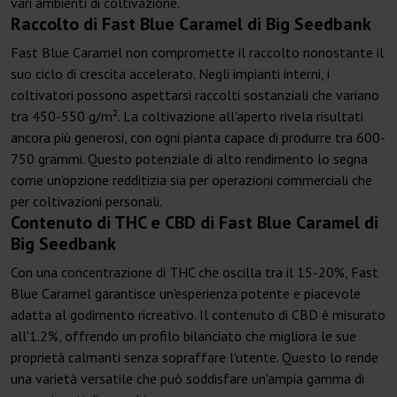
vari ambienti di coltivazione.
Raccolto di Fast Blue Caramel di Big Seedbank
Fast Blue Caramel non compromette il raccolto nonostante il
suo ciclo di crescita accelerato. Negli impianti interni, i
coltivatori possono aspettarsi raccolti sostanziali che variano
tra 450-550 g/m². La coltivazione all'aperto rivela risultati
ancora più generosi, con ogni pianta capace di produrre tra 600-
750 grammi. Questo potenziale di alto rendimento lo segna
come un'opzione redditizia sia per operazioni commerciali che
per coltivazioni personali.
Contenuto di THC e CBD di Fast Blue Caramel di
Big Seedbank
Con una concentrazione di THC che oscilla tra il 15-20%, Fast
Blue Caramel garantisce un'esperienza potente e piacevole
adatta al godimento ricreativo. Il contenuto di CBD è misurato
all'1.2%, offrendo un profilo bilanciato che migliora le sue
proprietà calmanti senza sopraffare l'utente. Questo lo rende
una varietà versatile che può soddisfare un'ampia gamma di