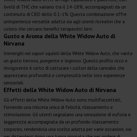
livelli di THC che variano tra il 14-18%, accompagnati da un
contenuto di CBD dello 0.1-1%. Questa combinazione offre
un'esperienza versatile adatta sia agli utenti ricreativi che a
coloro che cercano benefici terapeutici lievi.
Gusto e Aroma della White Widow Auto di
Nirvana
Immergiti nei sapori squisiti della White Widow Auto, che vanta
un gusto terroso, pungente e legnoso. Questo profilo ricco e
rinvigorente è certo di catturare i cultori della cannabis che
apprezzano profondità e complessità nelle loro esperienze
sensoriali.
Effetti della White Widow Auto di Nirvana
Gli effetti della White Widow Auto sono multifaccettati,
fornendo una miscela unica di felicità, rilassamento e
stimolazione. Gli utenti segnalano una sensazione di euforia e
leggerezza accompagnata da un profondo rilassamento
corporeo, rendendola una scelta adatta per varie occasioni, sia
per distendersi dopo una lunga giornata che per godere di