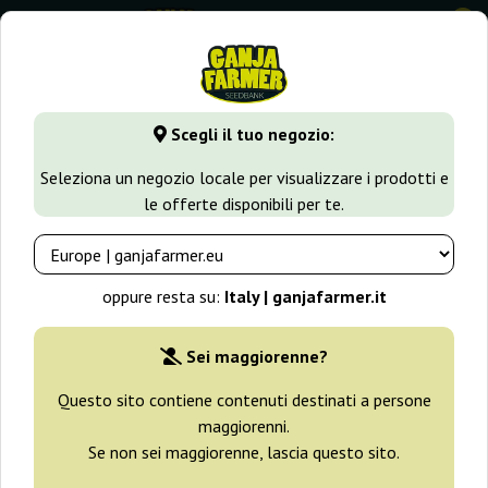
0
GanjaFarmer.it
Varietà di Cannabis
White Widow
White
Scegli il tuo negozio:
White Widow Auto Nirvana
Seleziona un negozio locale per visualizzare i prodotti e
le offerte disponibili per te.
oppure resta su:
Italy | ganjafarmer.it
Sei maggiorenne?
Questo sito contiene contenuti destinati a persone
maggiorenni.
Se non sei maggiorenne, lascia questo sito.