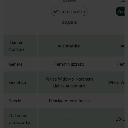
Gan
Nirvana
Acqu
La tua scelta
28,00 €
4
Tipo di
Automatico
Aut
fioritura
Genere
Femminilizzato
Femmi
White Widow x Northern
Genetica
White Wid
Lights Automatic
Specie
Principalmente Indica
H
Dal seme
-
10-12
al raccolto