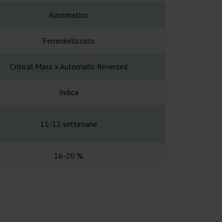
Automatico
Automa
Femminilizzato
Femminil
Critical Mass x Automatic Reversed
Afghan x L
Indica
Principalme
11-12 settimane
70-80 g
16-20 %
15-1