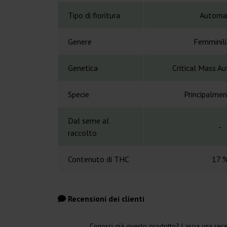
Tipo di fioritura
Automa
Genere
Femminil
Genetica
Critical Mass Au
Specie
Principalmen
Dal seme al
-
raccolto
Contenuto di THC
17 
Recensioni dei clienti
Conosci già questo prodotto? Lascia una rece