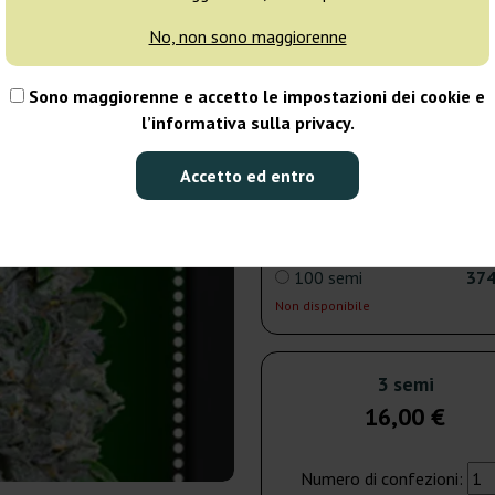
No, non sono maggiorenne
5 semi
21
Sono maggiorenne e accetto le impostazioni dei cookie e
Spedito in 24h
l’informativa sulla privacy.
25 semi
98
Accetto ed entro
Non disponibile
100 semi
374
Non disponibile
3 semi
16,00 €
Numero di confezioni: