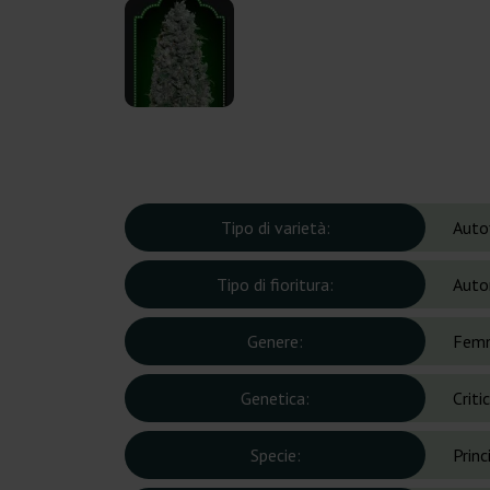
Tipo di varietà:
Auto
Tipo di fioritura:
Auto
Genere:
Femm
Genetica:
Criti
Specie:
Prin