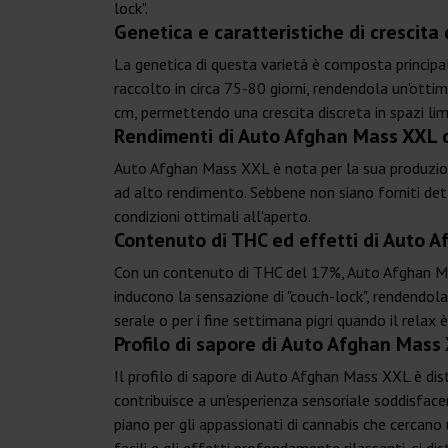
lock".
Genetica e caratteristiche di crescit
La genetica di questa varietà è composta principa
raccolto in circa 75-80 giorni, rendendola un'ottim
cm, permettendo una crescita discreta in spazi lim
Rendimenti di Auto Afghan Mass XXL 
Auto Afghan Mass XXL è nota per la sua produzione
ad alto rendimento. Sebbene non siano forniti detta
condizioni ottimali all'aperto.
Contenuto di THC ed effetti di Auto 
Con un contenuto di THC del 17%, Auto Afghan Mas
inducono la sensazione di "couch-lock", rendendola
serale o per i fine settimana pigri quando il relax è 
Profilo di sapore di Auto Afghan Mass
Il profilo di sapore di Auto Afghan Mass XXL è dis
contribuisce a un'esperienza sensoriale soddisface
piano per gli appassionati di cannabis che cercano 