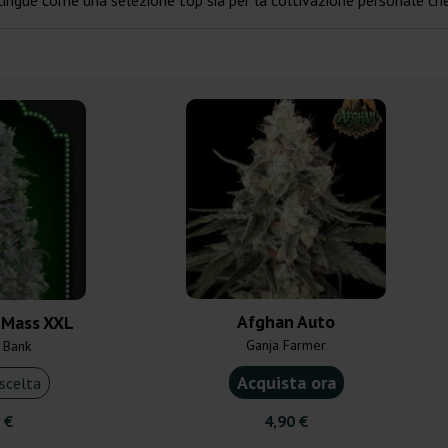
distingue come una selezione top sia per la coltivazione personale c
Afghan Auto
 Mass XXL
Ganja Farmer
 Bank
Acquista ora
scelta
 €
4,90 €