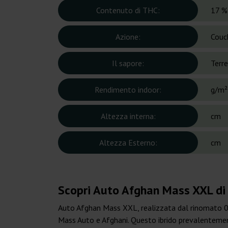
Contenuto di THC:
17 %
Azione:
Couc
Il sapore:
Terre
Rendimento indoor:
g/m²
Altezza interna:
cm
Altezza Esterno:
cm
Scopri Auto Afghan Mass XXL di
Auto Afghan Mass XXL, realizzata dal rinomato 00 
Mass Auto e Afghani. Questo ibrido prevalentemente