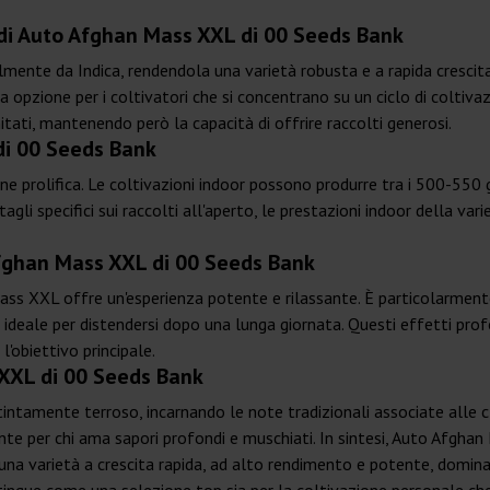
a di Auto Afghan Mass XXL di 00 Seeds Bank
lmente da Indica, rendendola una varietà robusta e a rapida cresc
a opzione per i coltivatori che si concentrano su un ciclo di coltiva
itati, mantenendo però la capacità di offrire raccolti generosi.
di 00 Seeds Bank
 prolifica. Le coltivazioni indoor possono produrre tra i 500-550
gli specifici sui raccolti all'aperto, le prestazioni indoor della va
Afghan Mass XXL di 00 Seeds Bank
s XXL offre un'esperienza potente e rilassante. È particolarmente
 ideale per distendersi dopo una lunga giornata. Questi effetti pro
l'obiettivo principale.
 XXL di 00 Seeds Bank
tintamente terroso, incarnando le note tradizionali associate alle c
nte per chi ama sapori profondi e muschiati. In sintesi, Auto Afgha
una varietà a crescita rapida, ad alto rendimento e potente, dominata