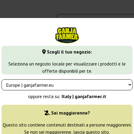
t
0 - 16:00
dbank
Tipi di marijuana
Altro
Scegli il tuo negozio:
fghan
Auto Afghan Mass XXL
Seleziona un negozio locale per visualizzare i prodotti e le
offerte disponibili per te.
Seeds Bank
Allevatore:
00 Seeds Bank
oppure resta su:
Italy | ganjafarmer.it
Confezione originale:
Sei maggiorenne?
3 semi
16
Questo sito contiene contenuti destinati a persone maggiorenni.
Se non sei maggiorenne, lascia questo sito.
Spedito in 24h