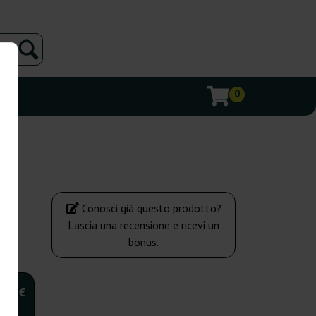
0
Conosci già questo prodotto?
Lascia una recensione e ricevi un
bonus.
,00 €