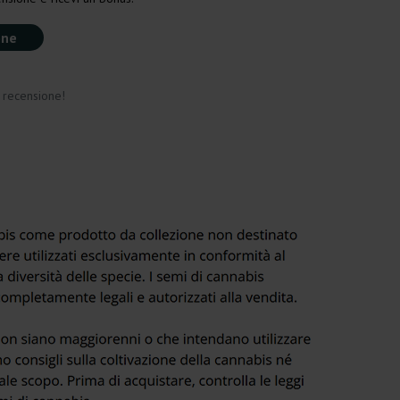
one
a recensione!