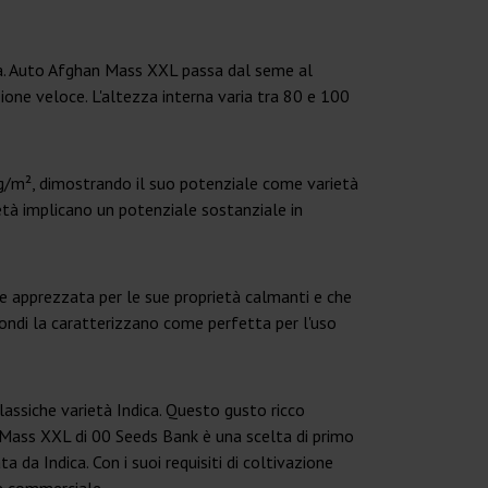
ita. Auto Afghan Mass XXL passa dal seme al
zione veloce. L'altezza interna varia tra 80 e 100
 g/m², dimostrando il suo potenziale come varietà
rietà implicano un potenziale sostanziale in
 apprezzata per le sue proprietà calmanti e che
fondi la caratterizzano come perfetta per l'uso
lassiche varietà Indica. Questo gusto ricco
n Mass XXL di 00 Seeds Bank è una scelta di primo
 da Indica. Con i suoi requisiti di coltivazione