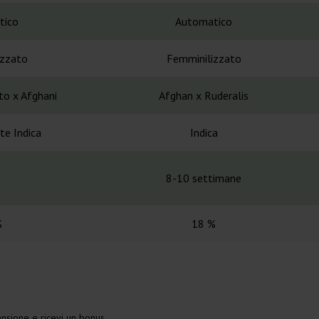
tico
Automatico
izzato
Femminilizzato
to x Afghani
Afghan x Ruderalis
te Indica
Indica
8-10 settimane
%
18 %
nsione e ricevi un bonus.