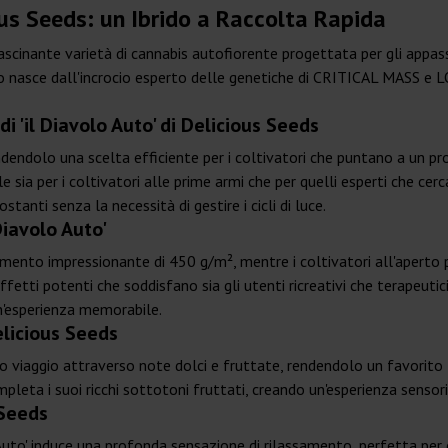
ious Seeds: un Ibrido a Raccolta Rapida
fascinante varietà di cannabis autofiorente progettata per gli appas
to nasce dall'incrocio esperto delle genetiche di CRITICAL MASS e
di 'il Diavolo Auto' di Delicious Seeds
endendolo una scelta efficiente per i coltivatori che puntano a un 
eale sia per i coltivatori alle prime armi che per quelli esperti che 
stanti senza la necessità di gestire i cicli di luce.
Diavolo Auto'
dimento impressionante di 450 g/m², mentre i coltivatori all'aperto 
etti potenti che soddisfano sia gli utenti ricreativi che terapeuti
un'esperienza memorabile.
elicious Seeds
zioso viaggio attraverso note dolci e fruttate, rendendolo un favorito
pleta i suoi ricchi sottotoni fruttati, creando un'esperienza sensor
 Seeds
o Auto' induce una profonda sensazione di rilassamento, perfetta per