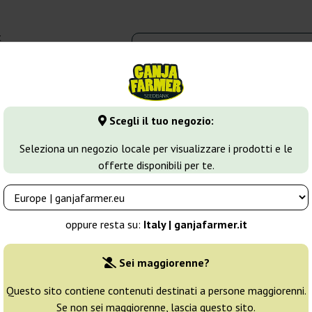
t
0 - 16:00
dbank
Tipi di marijuana
Altro
Scegli il tuo negozio:
annabis Autofiorenti
il Diavolo Auto
Seleziona un negozio locale per visualizzare i prodotti e le
offerte disponibili per te.
eeds
Allevatore:
Delicious Seeds
oppure resta su:
Italy | ganjafarmer.it
Confezione originale:
Sei maggiorenne?
1 seme
8
Questo sito contiene contenuti destinati a persone maggiorenni.
Se non sei maggiorenne, lascia questo sito.
Spedito in 3-7