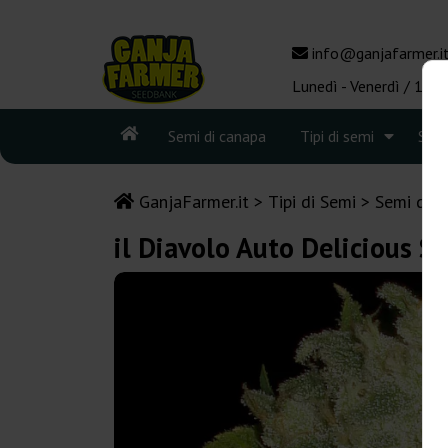
info@ganjafarmer.i
Lunedì - Venerdì / 10:0
Semi di canapa
Tipi di semi
See
GanjaFarmer.it
Tipi di Semi
Semi di C
il Diavolo Auto Delicious S