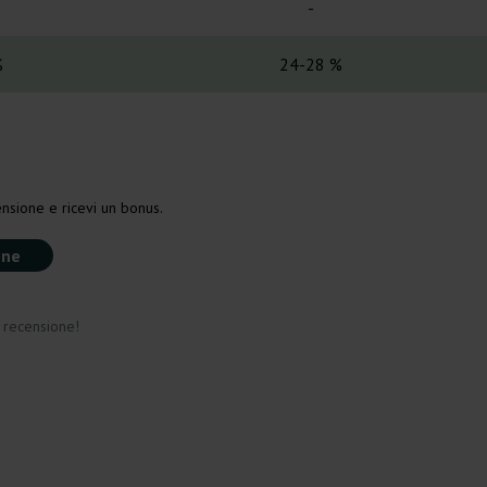
-
%
24-28 %
nsione e ricevi un bonus.
one
a recensione!