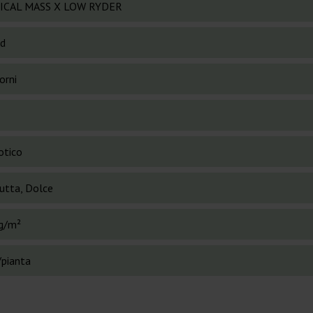
ICAL MASS X LOW RYDER
id
orni
otico
rutta, Dolce
g/m²
/pianta