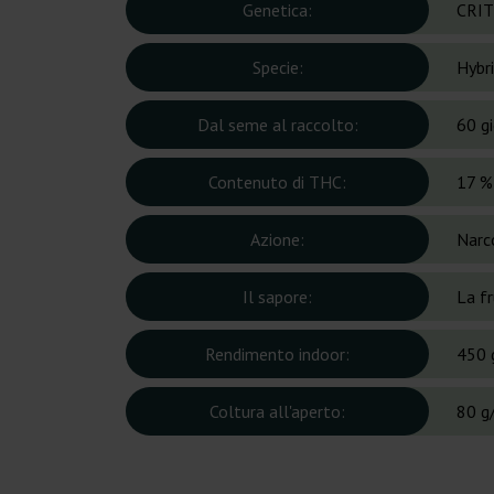
Genetica:
CRIT
Specie:
Hybr
Dal seme al raccolto:
60 gi
Contenuto di THC:
17 %
Azione:
Narc
Il sapore:
La f
Rendimento indoor:
450 
Coltura all'aperto:
80 g