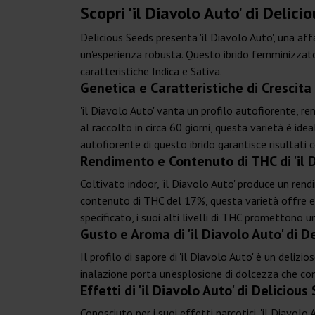
Scopri 'il Diavolo Auto' di Delic
Delicious Seeds presenta 'il Diavolo Auto', una af
un'esperienza robusta. Questo ibrido femminizza
caratteristiche Indica e Sativa.
Genetica e Caratteristiche di Crescita 
'il Diavolo Auto' vanta un profilo autofiorente, r
al raccolto in circa 60 giorni, questa varietà è id
autofiorente di questo ibrido garantisce risultati co
Rendimento e Contenuto di THC di 'il 
Coltivato indoor, 'il Diavolo Auto' produce un ren
contenuto di THC del 17%, questa varietà offre eff
specificato, i suoi alti livelli di THC promettono 
Gusto e Aroma di 'il Diavolo Auto' di D
Il profilo di sapore di 'il Diavolo Auto' è un deli
inalazione porta un'esplosione di dolcezza che com
Effetti di 'il Diavolo Auto' di Delicious
Conosciuto per i suoi effetti narcotici, 'il Diavol