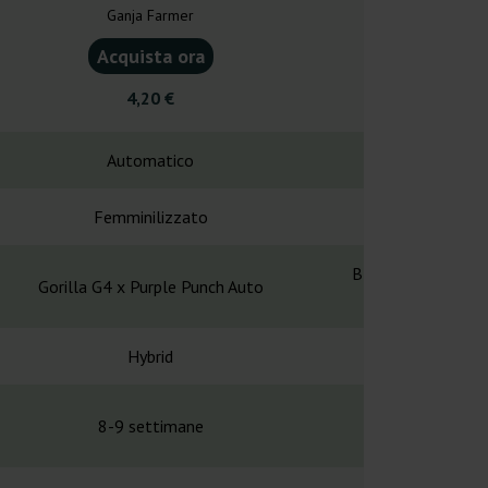
Ganja Farmer
Royal Que
Acquista ora
Acquist
4,20 €
12,7
Automatico
Automa
Femminilizzato
Femminil
Blue Dream x Blue
Gorilla G4 x Purple Punch Auto
Lemon Haze x 
Hybrid
Hybr
8-9 settimane
60 gio