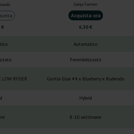
Ganja Farmer
 Seeds
Acquista ora
scelta
 €
6,30 €
tico
Automatico
izzato
Femminilizzato
X LOW RYDER
Gorilla Glue #4 x Blueberry x Ruderalis
d
Hybrid
rni
8-10 settimane