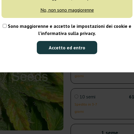
giorni
No, non sono maggiorenne
3 semi
21
Sono maggiorenne e accetto le impostazioni dei cookie e
l’informativa sulla privacy.
Spedito in 3-7
giorni
Accetto ed entro
5 semi
33
Spedito in 3-7
giorni
10 semi
61
Spedito in 3-7
giorni
1 seme