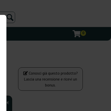
0
Conosci già questo prodotto?
Lascia una recensione e ricevi un
bonus.
,00 €