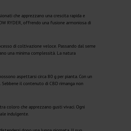
sionati che apprezzano una crescita rapida e
 LOW RYDER, offrendo una fusione armoniosa di
processo di coltivazione veloce. Passando dal seme
cercano una minima complessità. La natura
possono aspettarsi circa 80 g per pianta. Con un
ci. Sebbene il contenuto di CBD rimanga non
 tra coloro che apprezzano gusti vivaci. Ogni
iale indulgente.
 distendersi dopo una lunga giornata. Il suo