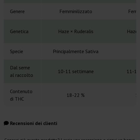
Genere
Femminilizzato
Femmi
Genetica
Haze × Ruderalis
Haze x
Specie
Principalmente Sativa
S
Dal seme
10-11 settimane
11-12
al raccolto
Contenuto
18-22 %
1
di THC
Recensioni dei clienti