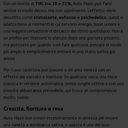
Con un livello di
THC tra 18 e 22%
, Auto Haze può farsi
sentire in modo deciso, ma non opprimente. L’effetto viene
descritto come
stimolante, euforico e psichedelico
, quindi si
adatta bene ai momenti in cui servono energia, buon umore e
una leggera sensazione di distacco dal ritmo quotidiano. Non è
un profilo per rilassarsi in silenzio dopo una giornata pesante,
ma piuttosto per quando vuoi fare qualcosa, pensare in modo
più ampio o semplicemente entrare in uno stato sativa più
arioso.
Per il suo carattere può piacere a chi ama varietà con un
effetto più elevato e mentale. Se qualcuno cerca una Haze
classica in versione automatica, senza lunghe attese e con una
crescita abbastanza prevedibile, qui trova un compromesso
molto valido.
Crescita, fioritura e resa
Auto Haze non cresce eccessivamente in altezza per essere
una varietà a dominanza sativa, e questo è uno dei suoi