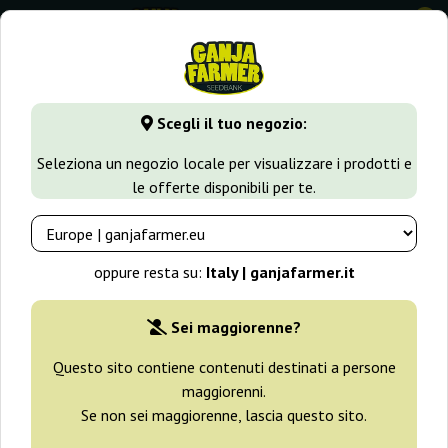
0
GanjaFarmer.it
Varietà di Cannabis
Haze
Auto Haze
Scegli il tuo negozio:
Auto Haze Bulk Feminized Seeds
Seleziona un negozio locale per visualizzare i prodotti e
le offerte disponibili per te.
-25%
+ omaggi
oppure resta su:
Italy | ganjafarmer.it
Sei maggiorenne?
Questo sito contiene contenuti destinati a persone
maggiorenni.
Se non sei maggiorenne, lascia questo sito.