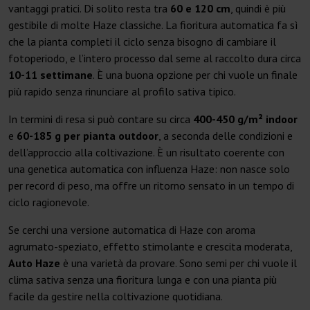
vantaggi pratici. Di solito resta tra
60 e 120 cm
, quindi è più
gestibile di molte Haze classiche. La fioritura automatica fa sì
che la pianta completi il ciclo senza bisogno di cambiare il
fotoperiodo, e l’intero processo dal seme al raccolto dura circa
10-11 settimane
. È una buona opzione per chi vuole un finale
più rapido senza rinunciare al profilo sativa tipico.
In termini di resa si può contare su circa
400-450 g/m² indoor
e
60-185 g per pianta outdoor
, a seconda delle condizioni e
dell’approccio alla coltivazione. È un risultato coerente con
una genetica automatica con influenza Haze: non nasce solo
per record di peso, ma offre un ritorno sensato in un tempo di
ciclo ragionevole.
Se cerchi una versione automatica di Haze con aroma
agrumato-speziato, effetto stimolante e crescita moderata,
Auto Haze
è una varietà da provare. Sono semi per chi vuole il
clima sativa senza una fioritura lunga e con una pianta più
facile da gestire nella coltivazione quotidiana.