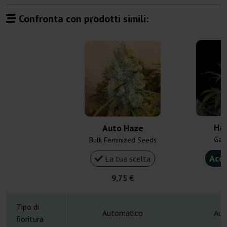
Confronta con prodotti simili:
Ha
Auto Haze
Gan
Bulk Feminized Seeds
Acqu
La tua scelta
9,75 €
4
Tipo di
Automatico
Aut
fioritura