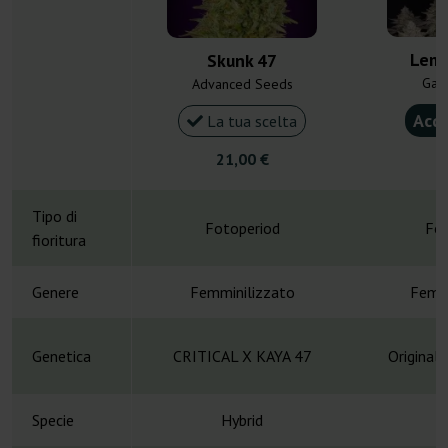
Lemo
Skunk 47
Gan
Advanced Seeds
Acqu
La tua scelta
21,00 €
4
Tipo di
Fotoperiod
Fot
fioritura
Genere
Femminilizzato
Femmi
Genetica
CRITICAL X KAYA 47
Original 
Specie
Hybrid
H