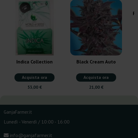
Fe
Indica Collection
Black Cream Auto
Acquista ora
Acquista ora
53,00 €
21,00 €
GanjaFarmer.it
Lunedì - Venerdì / 10:00 - 16:00
info@ganjafarmer.it