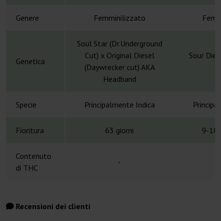
Genere
Femminilizzato
Femmi
Soul Star (Dr.Underground
Cut) x Original Diesel
Sour Dies
Genetica
(Daywrecker cut) AKA
Headband
Specie
Principalmente Indica
Principa
Fioritura
63 giorni
9-10 
Contenuto
-
di THC
Recensioni dei clienti