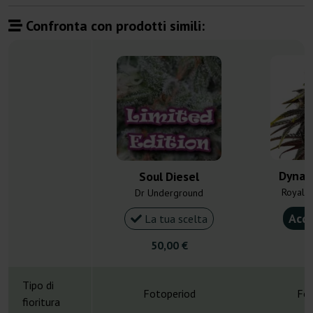
Confronta con prodotti simili:
Dynam
Soul Diesel
Royal 
Dr Underground
Acqu
La tua scelta
50,00 €
8
Tipo di
Fotoperiod
Fot
fioritura