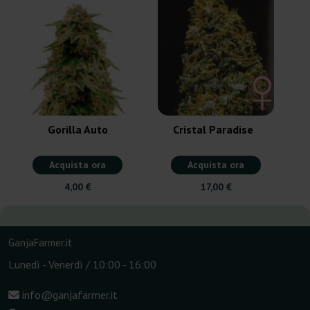
S
Gorilla Auto
Cristal Paradise
Acquista ora
Acquista ora
4,00 €
17,00 €
GanjaFarmer.it
Lunedì - Venerdì / 10:00 - 16:00
info@ganjafarmer.it