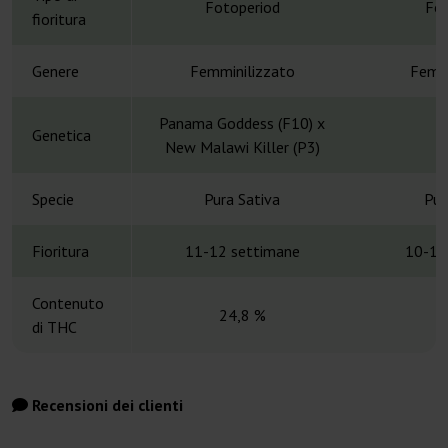
Fotoperiod
Fot
fioritura
Genere
Femminilizzato
Femmi
Panama Goddess (F10) x
Genetica
New Malawi Killer (P3)
Specie
Pura Sativa
Pur
Fioritura
11-12 settimane
10-13
Contenuto
24,8 %
di THC
Recensioni dei clienti