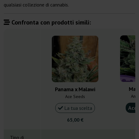
qualsiasi collezione di cannabis.
Confronta con prodotti simili:
Mal
Panama x Malawi
Ane
Ace Seeds
Acqu
La tua scelta
65,00 €
2
Tipo di