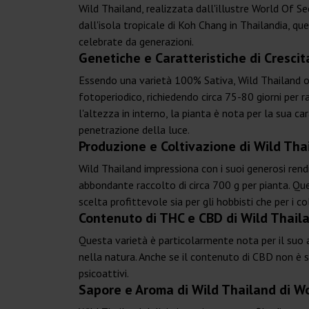
Wild Thailand, realizzata dall'illustre World Of Se
dall'isola tropicale di Koh Chang in Thailandia, q
celebrate da generazioni.
Genetiche e Caratteristiche di Crescit
Essendo una varietà 100% Sativa, Wild Thailand offr
fotoperiodico, richiedendo circa 75-80 giorni per ra
l'altezza in interno, la pianta è nota per la sua c
penetrazione della luce.
Produzione e Coltivazione di Wild Tha
Wild Thailand impressiona con i suoi generosi rend
abbondante raccolto di circa 700 g per pianta. Qu
scelta profittevole sia per gli hobbisti che per i c
Contenuto di THC e CBD di Wild Thail
Questa varietà è particolarmente nota per il suo
nella natura. Anche se il contenuto di CBD non è s
psicoattivi.
Sapore e Aroma di Wild Thailand di W