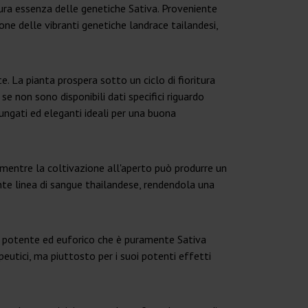
 pura essenza delle genetiche Sativa. Proveniente
ne delle vibranti genetiche landrace tailandesi,
e. La pianta prospera sotto un ciclo di fioritura
se non sono disponibili dati specifici riguardo
lungati ed eleganti ideali per una buona
, mentre la coltivazione all'aperto può produrre un
nte linea di sangue thailandese, rendendola una
h potente ed euforico che è puramente Sativa
eutici, ma piuttosto per i suoi potenti effetti