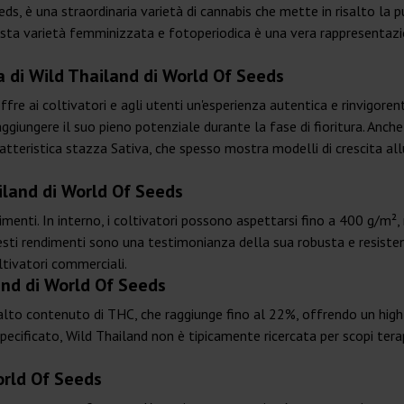
eds, è una straordinaria varietà di cannabis che mette in risalto la
uesta varietà femminizzata e fotoperiodica è una vera rappresentazio
a di Wild Thailand di World Of Seeds
e ai coltivatori e agli utenti un'esperienza autentica e rinvigorent
ggiungere il suo pieno potenziale durante la fase di fioritura. Anche 
aratteristica stazza Sativa, che spesso mostra modelli di crescita al
iland di World Of Seeds
imenti. In interno, i coltivatori possono aspettarsi fino a 400 g/m²
esti rendimenti sono una testimonianza della sua robusta e resiste
oltivatori commerciali.
and di World Of Seeds
 alto contenuto di THC, che raggiunge fino al 22%, offrendo un hig
pecificato, Wild Thailand non è tipicamente ricercata per scopi terap
orld Of Seeds