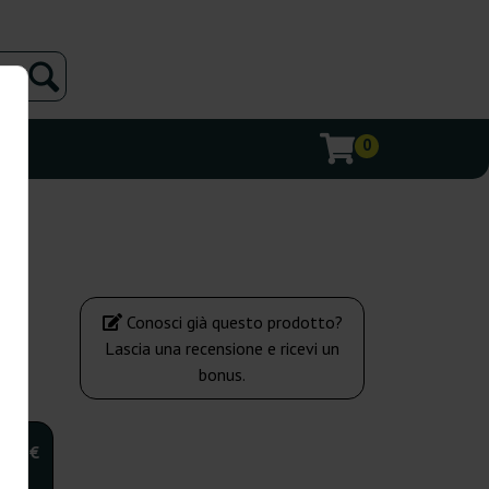
0
Conosci già questo prodotto?
Lascia una recensione e ricevi un
bonus.
,00 €