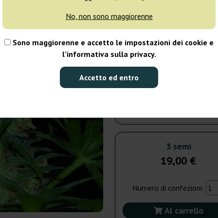
No, non sono maggiorenne
7 semi
41
Sono maggiorenne e accetto le impostazioni dei cookie e
Spedito in 3-7
l’informativa sulla privacy.
giorni
Accetto ed entro
12 semi
62
Spedito in 3-7
giorni
3 semi
19,00 €
Numero di confezioni:
Al carrello