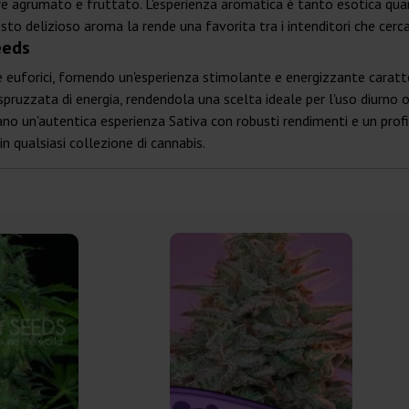
pore agrumato e fruttato. L'esperienza aromatica è tanto esotica qua
sto delizioso aroma la rende una favorita tra i intenditori che cerc
eeds
euforici, fornendo un'esperienza stimolante e energizzante caratteri
uzzata di energia, rendendola una scelta ideale per l'uso diurno o pe
o un'autentica esperienza Sativa con robusti rendimenti e un profil
in qualsiasi collezione di cannabis.