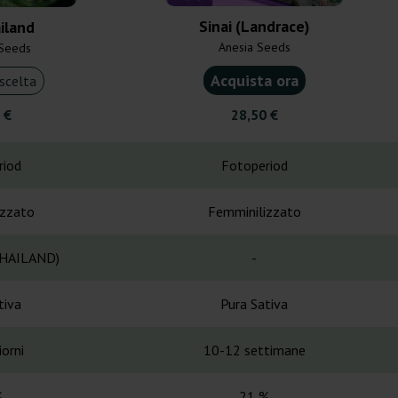
Sinai (Landrace)
iland
Anesia Seeds
Seeds
Acquista ora
scelta
 €
28,50 €
riod
Fotoperiod
izzato
Femminilizzato
HAILAND)
-
tiva
Pura Sativa
orni
10-12 settimane
%
21 %