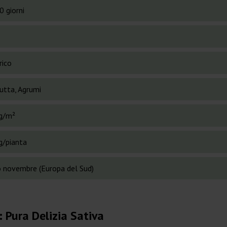
0 giorni
rico
utta, Agrumi
g/m²
g/pianta
io novembre (Europa del Sud)
 Pura Delizia Sativa