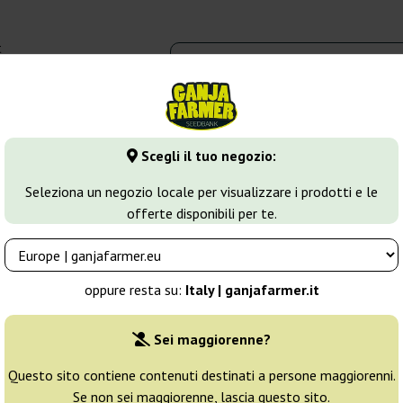
t
0 - 16:00
dbank
Tipi di marijuana
Altro
Scegli il tuo negozio:
va
Wild Thailand
Seleziona un negozio locale per visualizzare i prodotti e le
offerte disponibili per te.
eds
Allevatore:
World Of Seeds
oppure resta su:
Italy | ganjafarmer.it
Confezione originale:
Sei maggiorenne?
3 semi
19
Questo sito contiene contenuti destinati a persone maggiorenni.
Se non sei maggiorenne, lascia questo sito.
Spedito in 24h