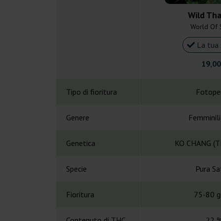
Wild Tha
World Of 
La tua 
19,00
Tipo di fioritura
Fotope
Genere
Femminil
Genetica
KO CHANG (T
Specie
Pura Sa
Fioritura
75-80 gi
Contenuto di THC
22 