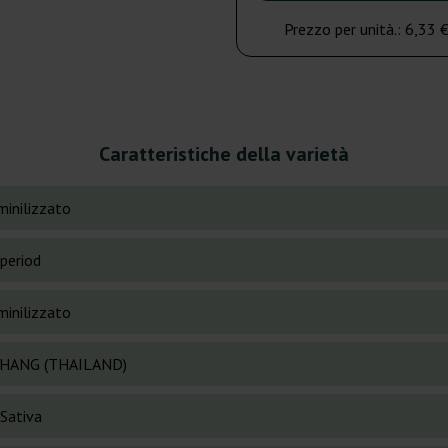
Prezzo per unità.:
6,33 
Caratteristiche della varietà
inilizzato
period
inilizzato
HANG (THAILAND)
 Sativa