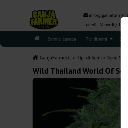
info@ganjafarmer.i
Lunedì - Venerdì / 10:0
Semi di canapa
Tipi di semi
See
GanjaFarmer.it
Tipi di Semi
Semi Sati
Wild Thailand World Of Se