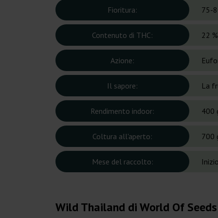
Fioritura:
75-8
Contenuto di THC:
22 %
Azione:
Eufo
Il sapore:
La fr
Rendimento indoor:
400 
Coltura all'aperto:
700 
Mese del raccolto:
Iniz
Wild Thailand di World Of Seeds: