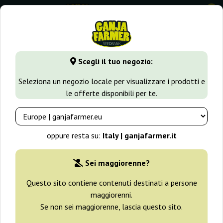
0
GanjaFarmer.it
Tipi di Semi
Semi Indica
Crystal Candy A
Scegli il tuo negozio:
Crystal Candy Auto Sweet Seeds
Seleziona un negozio locale per visualizzare i prodotti e
le offerte disponibili per te.
-25%
+ omaggi
oppure resta su:
Italy | ganjafarmer.it
Sei maggiorenne?
Questo sito contiene contenuti destinati a persone
maggiorenni.
Se non sei maggiorenne, lascia questo sito.