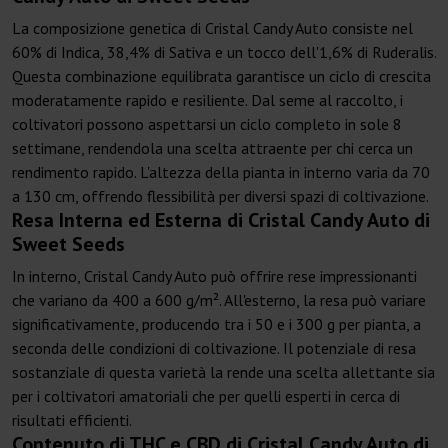
La composizione genetica di Cristal Candy Auto consiste nel
60% di Indica, 38,4% di Sativa e un tocco dell'1,6% di Ruderalis.
Questa combinazione equilibrata garantisce un ciclo di crescita
moderatamente rapido e resiliente. Dal seme al raccolto, i
coltivatori possono aspettarsi un ciclo completo in sole 8
settimane, rendendola una scelta attraente per chi cerca un
rendimento rapido. L'altezza della pianta in interno varia da 70
a 130 cm, offrendo flessibilità per diversi spazi di coltivazione.
Resa Interna ed Esterna di Cristal Candy Auto di
Sweet Seeds
In interno, Cristal Candy Auto può offrire rese impressionanti
che variano da 400 a 600 g/m². All'esterno, la resa può variare
significativamente, producendo tra i 50 e i 300 g per pianta, a
seconda delle condizioni di coltivazione. Il potenziale di resa
sostanziale di questa varietà la rende una scelta allettante sia
per i coltivatori amatoriali che per quelli esperti in cerca di
risultati efficienti.
Contenuto di THC e CBD di Cristal Candy Auto di