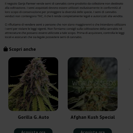
Scopri anche
W
Gorilla G. Auto
Afghan Kush Special
Acquista ora
Acquista ora