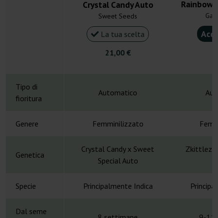
Rainbow 
Crystal Candy Auto
Gan
Sweet Seeds
Acqu
La tua scelta
21,00 €
4
Tipo di
Automatico
Aut
fioritura
Genere
Femminilizzato
Femmi
Crystal Candy x Sweet
Zkittlez 
Genetica
Special Auto
Specie
Principalmente Indica
Principa
Dal seme
8 settimane
9-11 