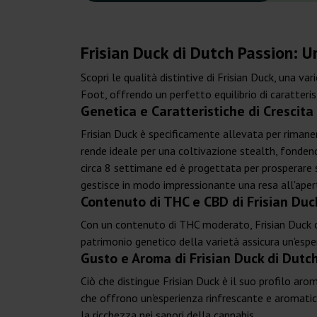
Frisian Duck di Dutch Passion: U
Scopri le qualità distintive di Frisian Duck, una v
Foot, offrendo un perfetto equilibrio di caratteris
Genetica e Caratteristiche di Crescita
Frisian Duck è specificamente allevata per rimanere
rende ideale per una coltivazione stealth, fondend
circa 8 settimane ed è progettata per prosperare si
gestisce in modo impressionante una resa all'aper
Contenuto di THC e CBD di Frisian Duc
Con un contenuto di THC moderato, Frisian Duck offr
patrimonio genetico della varietà assicura un'esperi
Gusto e Aroma di Frisian Duck di Dutc
Ciò che distingue Frisian Duck è il suo profilo ar
che offrono un'esperienza rinfrescante e aromatic
la ricchezza nei sapori della cannabis.