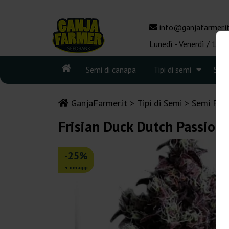
info@ganjafarmer.i
Lunedì - Venerdì / 10:0
Semi di canapa
Tipi di semi
See
GanjaFarmer.it
Tipi di Semi
Semi Femm
Frisian Duck Dutch Passion
-25%
+ omaggi