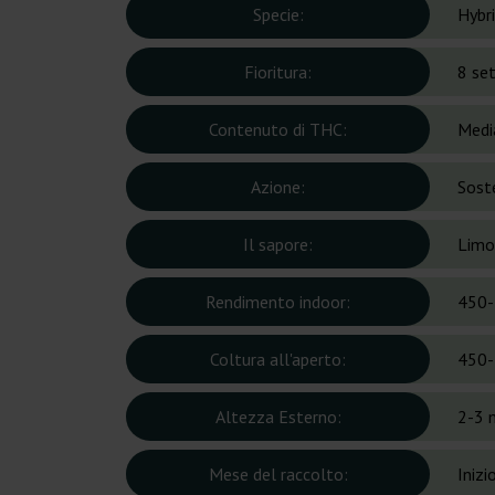
Specie:
Hybr
Fioritura:
8 se
Contenuto di THC:
Medi
Azione:
Soste
Il sapore:
Limo
Rendimento indoor:
450-
Coltura all'aperto:
450-
Altezza Esterno:
2-3 
Mese del raccolto:
Inizi