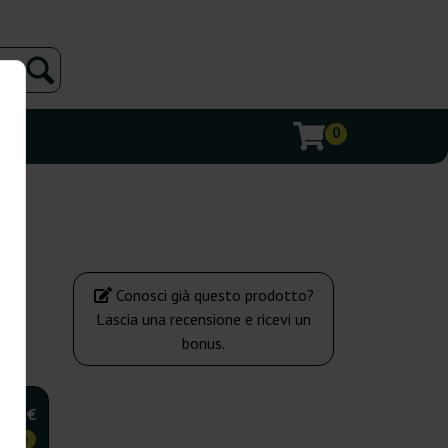
0
Conosci già questo prodotto?
Lascia una recensione e ricevi un
bonus.
,75 €
OMICO