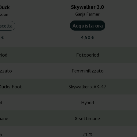
Skywalker 2.0
 Duck
Ganja Farmer
ssion
Acquista ora
scelta
 €
4,50 €
riod
Fotoperiod
izzato
Femminilizzato
 Ducks Foot
Skywalker x AK-47
d
Hybrid
mane
8 settimane
a
21 %