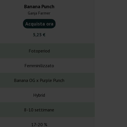
Banana Punch
Budzi
Ganja Farmer
Heavyweig
Acquista ora
Acquist
5,25 €
24,0
Fotoperiod
Fotope
Femminilizzato
Femminil
Banana OG x Purple Punch
G13 x 
Hybrid
Hybr
8-10 settimane
56 gio
17-20 %
22 