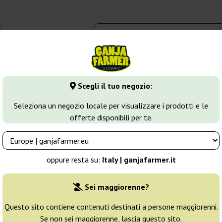
t
0 - 16:00
dbank
Tipi di marijuana
Altro
Scegli il tuo negozio:
inizzati di Cannabis
Frisian Duck
Seleziona un negozio locale per visualizzare i prodotti e le
offerte disponibili per te.
Allevatore:
Dutch Passion
oppure resta su:
Italy | ganjafarmer.it
Confezione originale:
Sei maggiorenne?
3 semi
24
Questo sito contiene contenuti destinati a persone maggiorenni.
Se non sei maggiorenne, lascia questo sito.
Spedito in 24h
25% PIÙ ECON