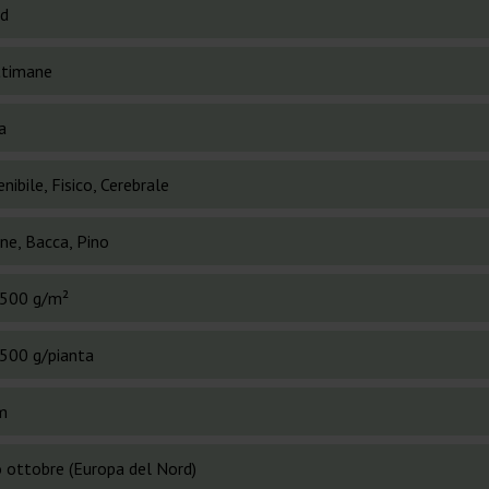
id
ttimane
a
nibile, Fisico, Cerebrale
ne, Bacca, Pino
500 g/m²
500 g/pianta
m
o ottobre (Europa del Nord)