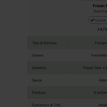
Frisian
Dutch Pa
La tua 
24,75
Tipo di fioritura
Fotope
Genere
Femminil
Genetica
Frisian Dew x
Specie
Hybri
Fioritura
8 setti
Contenuto di THC
Medi