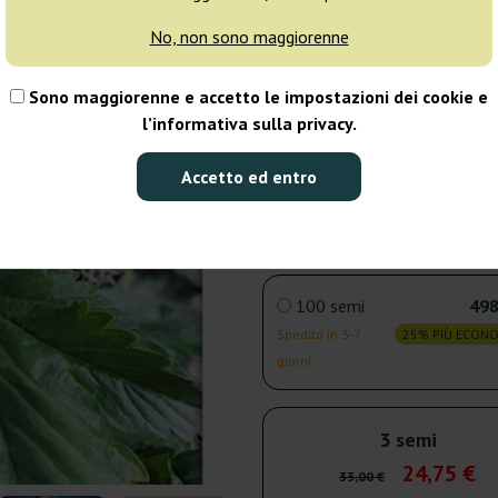
No, non sono maggiorenne
5 semi
36
Sono maggiorenne e accetto le impostazioni dei cookie e
Spedito in 24h
25% PIÙ ECON
l’informativa sulla privacy.
10 semi
61
Accetto ed entro
Spedito in 3-7
25% PIÙ ECON
giorni
100 semi
498
Spedito in 3-7
25% PIÙ ECON
giorni
3 semi
24,75 €
33,00 €