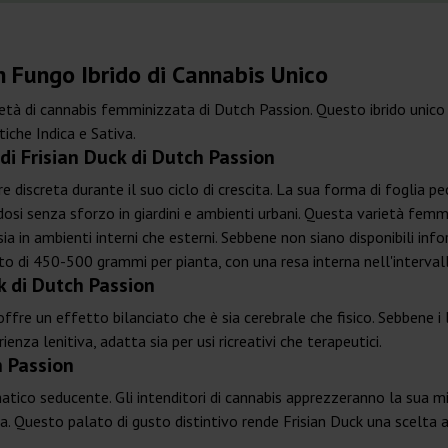
n Fungo Ibrido di Cannabis Unico
arietà di cannabis femminizzata di Dutch Passion. Questo ibrido unic
tiche Indica e Sativa.
 di Frisian Duck di Dutch Passion
 discreta durante il suo ciclo di crescita. La sua forma di foglia pe
osi senza sforzo in giardini e ambienti urbani. Questa varietà femm
a in ambienti interni che esterni. Sebbene non siano disponibili info
to di 450-500 grammi per pianta, con una resa interna nell'interval
k di Dutch Passion
e un effetto bilanciato che è sia cerebrale che fisico. Sebbene i live
enza lenitiva, adatta sia per usi ricreativi che terapeutici.
h Passion
omatico seducente. Gli intenditori di cannabis apprezzeranno la sua 
a. Questo palato di gusto distintivo rende Frisian Duck una scelta