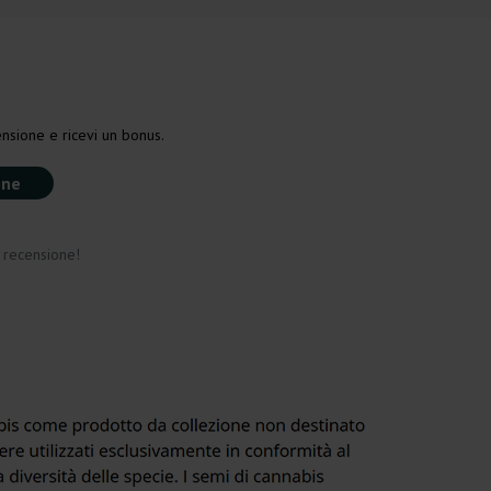
nsione e ricevi un bonus.
one
a recensione!