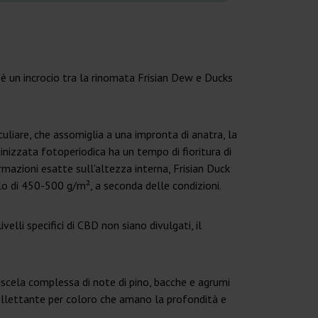
o è un incrocio tra la rinomata Frisian Dew e Ducks
culiare, che assomiglia a una impronta di anatra, la
inizzata fotoperiodica ha un tempo di fioritura di
rmazioni esatte sull'altezza interna, Frisian Duck
lo di 450-500 g/m², a seconda delle condizioni.
lli specifici di CBD non siano divulgati, il
miscela complessa di note di pino, bacche e agrumi
 allettante per coloro che amano la profondità e