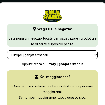
0
GanjaFarmer.it
Varietà di Cannabis
White Widow
Gipsy
Scegli il tuo negozio:
Gipsy Widow Exotic Seed
Seleziona un negozio locale per visualizzare i prodotti e
le offerte disponibili per te.
oppure resta su:
Italy | ganjafarmer.it
Sei maggiorenne?
Questo sito contiene contenuti destinati a persone
maggiorenni.
Se non sei maggiorenne, lascia questo sito.