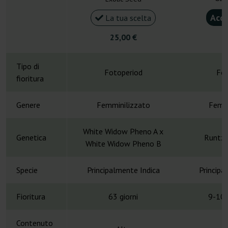
Acqu
La tua scelta
25,00 €
4
Tipo di
Fotoperiod
Fot
fioritura
Genere
Femminilizzato
Femmi
White Widow Pheno A x
Genetica
Runtz 
White Widow Pheno B
Specie
Principalmente Indica
Principa
Fioritura
63 giorni
9-10 
Contenuto