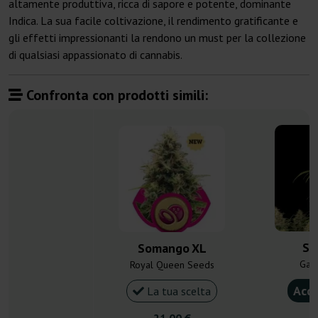
altamente produttiva, ricca di sapore e potente, dominante
Indica. La sua facile coltivazione, il rendimento gratificante e
gli effetti impressionanti la rendono un must per la collezione
di qualsiasi appassionato di cannabis.
Confronta con prodotti simili:
So
Somango XL
Gan
Royal Queen Seeds
Acqu
La tua scelta
21,00 €