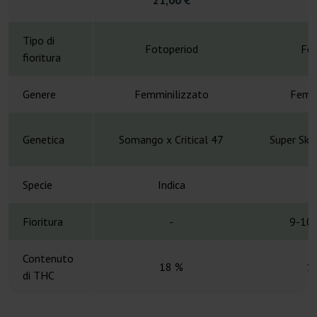
4
Tipo di
Fotoperiod
Fot
fioritura
Genere
Femminilizzato
Femmi
Genetica
Somango x Critical 47
Super Sku
Specie
Indica
Fioritura
-
9-10 
Contenuto
18 %
1
di THC