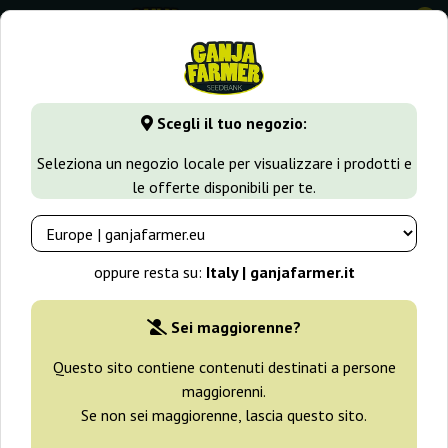
0
GanjaFarmer.it
Tipi di Semi
Semi Indica
Somango XL
Scegli il tuo negozio:
Somango XL Royal Queen Seeds
Seleziona un negozio locale per visualizzare i prodotti e
le offerte disponibili per te.
-25%
+ omaggi
oppure resta su:
Italy | ganjafarmer.it
Sei maggiorenne?
Questo sito contiene contenuti destinati a persone
maggiorenni.
Se non sei maggiorenne, lascia questo sito.