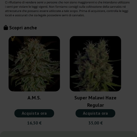
Scopri anche
G
A.M.S.
Super Malawi Haze
Regular
Acquista ora
Acquista ora
16,50 €
35,00 €