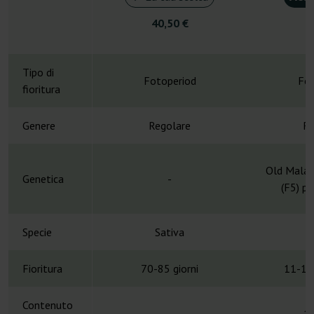
40,50 €
3
Tipo di
Fotoperiod
Fot
fioritura
Genere
Regolare
Re
Old Malawi
Genetica
-
(F5) p
Specie
Sativa
S
Fioritura
70-85 giorni
11-12
Contenuto
-
1