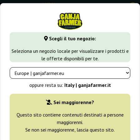
0
GanjaFarmer.it
Tipi di Semi
Semi Sativa
Michka Regular
Scegli il tuo negozio:
Michka Regular Sensi Seeds
Seleziona un negozio locale per visualizzare i prodotti e
le offerte disponibili per te.
-25%
+ omaggi
oppure resta su:
Italy | ganjafarmer.it
Sei maggiorenne?
Questo sito contiene contenuti destinati a persone
maggiorenni.
Se non sei maggiorenne, lascia questo sito.