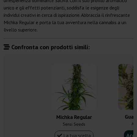
un'esperienza dominante Sativa. Con il suo profilo aromatico
unico e gli effetti potenzianti, soddisfa le esigenze degli
individui creativi in cerca di ispirazione. Abbraccia il rinfrescante
Michka Regular e porta la tua avventura nella cannabis a un
livello superiore.
Confronta con prodotti simili:
Guaw
Michka Regular
Ac
Sensi Seeds
Acqu
La tua scelta