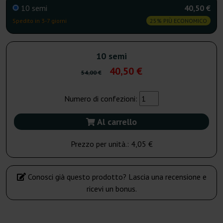
10 semi
40,50 €
Spedito in 3-7 giorni
25% PIÙ ECONOMICO
10 semi
40,50 €
54,00 €
Numero di confezioni:
Al carrello
Prezzo per unità.:
4,05 €
Conosci già questo prodotto? Lascia una recensione e
ricevi un bonus.