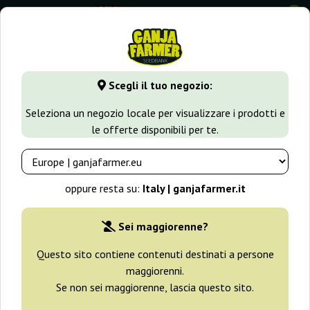
0
GanjaFarmer.it
Varietà di Cannabis
White Widow
Nefert
Scegli il tuo negozio:
Nefertiti Pyramid Seeds
Seleziona un negozio locale per visualizzare i prodotti e
le offerte disponibili per te.
oppure resta su:
Italy | ganjafarmer.it
Sei maggiorenne?
Questo sito contiene contenuti destinati a persone
maggiorenni.
Se non sei maggiorenne, lascia questo sito.