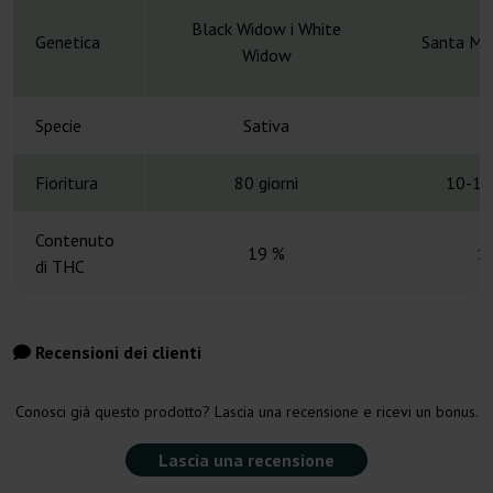
Black Widow i White
Genetica
Santa Mar
Widow
Specie
Sativa
S
Fioritura
80 giorni
10-12
Contenuto
19 %
1
di THC
Recensioni dei clienti
Conosci già questo prodotto? Lascia una recensione e ricevi un bonus.
Lascia una recensione