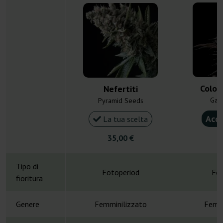
Colom
Nefertiti
Gan
Pyramid Seeds
Acqu
La tua scelta
35,00 €
3
Tipo di
Fotoperiod
Fot
fioritura
Genere
Femminilizzato
Femmi